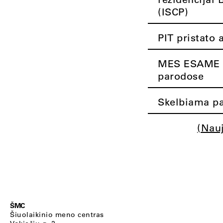
(ISCP)
PIT pristato 
MES ESAME K
parodose
Skelbiama pa
(Nau
ŠMC
Šiuolaikinio meno centras