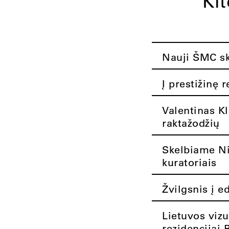
Ki
Nauji ŠMC ska
Į prestižinę 
Valentinas K
raktažodžių
Skelbiame Nik
kuratoriais
Žvilgsnis į e
Lietuvos vizu
rezidencijai 