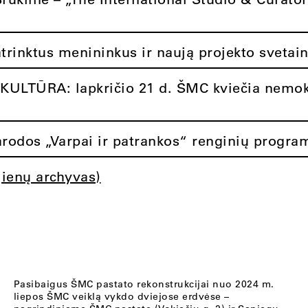
atrinktus menininkus ir naują projekto svetai
ULTŪRA: lapkričio 21 d. ŠMC kviečia nemok
rodos „Varpai ir patrankos“ renginių progra
jienų archyvas)
Pasibaigus ŠMC pastato rekonstrukcijai nuo 2024 m.
liepos ŠMC veiklą vykdo dviejose erdvėse –