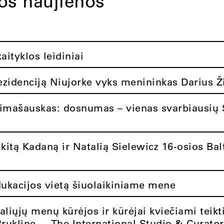
tos naujienos
ityklos leidiniai
rezidenciją Niujorke vyks menininkas Darius Ž
limašauskas: dosnumas – vienas svarbiausių 
itą Kadaną ir Natalią Sielewicz 16-osios Balt
dukacijos vietą šiuolaikiniame mene
aliųjų menų kūrėjos ir kūrėjai kviečiami teikt
Brukline – „The International Studio & Curato