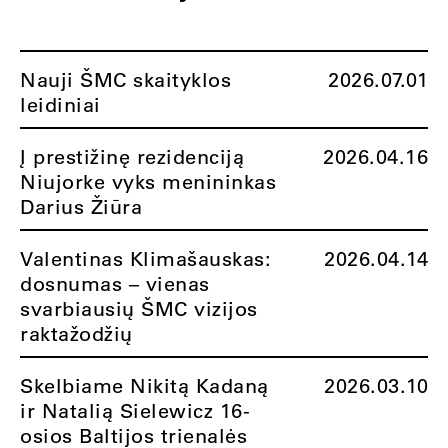
Nauji ŠMC skaityklos
2026.07.01
leidiniai
Į prestižinę rezidenciją
2026.04.16
Niujorke vyks menininkas
Darius Žiūra
Valentinas Klimašauskas:
2026.04.14
dosnumas – vienas
svarbiausių ŠMC vizijos
raktažodžių
Skelbiame Nikitą Kadaną
2026.03.10
ir Natalią Sielewicz 16-
osios Baltijos trienalės