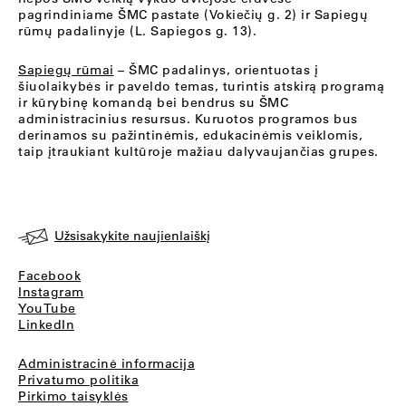
pagrindiniame ŠMC pastate (Vokiečių g. 2) ir Sapiegų
rūmų padalinyje (L. Sapiegos g. 13).
Sapiegų rūmai
– ŠMC padalinys, orientuotas į
šiuolaikybės ir paveldo temas, turintis atskirą programą
ir kūrybinę komandą bei bendrus su ŠMC
administracinius resursus. Kuruotos programos bus
derinamos su pažintinėmis, edukacinėmis veiklomis,
taip įtraukiant kultūroje mažiau dalyvaujančias grupes.
Užsisakykite naujienlaiškį
Facebook
Instagram
YouTube
LinkedIn
Administracinė informacija
Privatumo politika
Pirkimo taisyklės