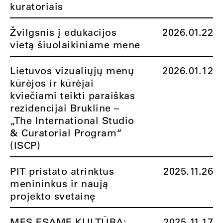
kuratoriais
Žvilgsnis į edukacijos
2026.01.22
vietą šiuolaikiniame mene
Lietuvos vizualiųjų menų
2026.01.12
kūrėjos ir kūrėjai
kviečiami teikti paraiškas
rezidencijai Brukline –
„The International Studio
& Curatorial Program“
(ISCP)
PIT pristato atrinktus
2025.11.26
menininkus ir naują
projekto svetainę
MES ESAME KULTŪRA:
2025.11.17