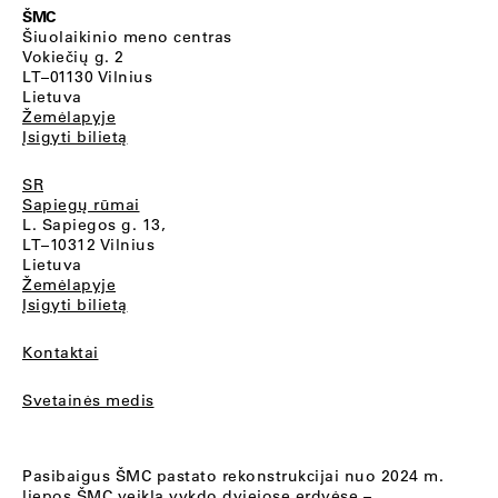
ŠMC
Šiuolaikinio meno centras
Vokiečių g. 2
LT–01130 Vilnius
Lietuva
Žemėlapyje
Įsigyti bilietą
SR
Sapiegų rūmai
L. Sapiegos g. 13,
LT–10312 Vilnius
Lietuva
Žemėlapyje
Įsigyti bilietą
Kontaktai
Svetainės medis
Pasibaigus ŠMC pastato rekonstrukcijai nuo 2024 m.
liepos ŠMC veiklą vykdo dviejose erdvėse –