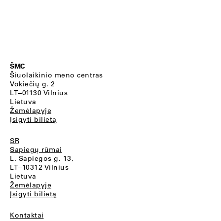
ŠMC
Šiuolaikinio meno centras
Vokiečių g. 2
LT–01130 Vilnius
Lietuva
Žemėlapyje
Įsigyti bilietą
SR
Sapiegų rūmai
L. Sapiegos g. 13,
LT–10312 Vilnius
Lietuva
Žemėlapyje
Įsigyti bilietą
Kontaktai