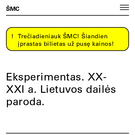
ŠMC
Trečiadieniauk ŠMC! Šiandien
įprastas bilietas už pusę kainos!
Eksperimentas. XX-
XXI a. Lietuvos dailės
paroda.