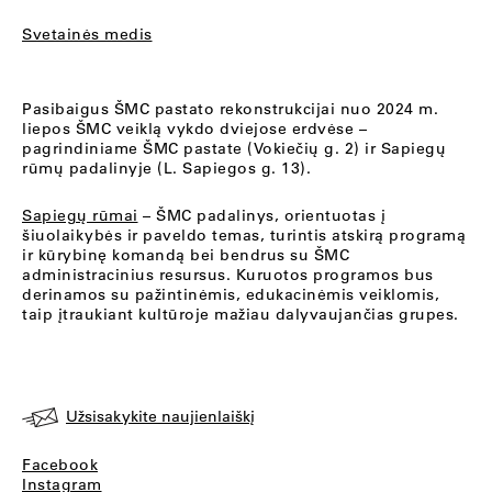
Svetainės medis
Pasibaigus ŠMC pastato rekonstrukcijai nuo 2024 m.
liepos ŠMC veiklą vykdo dviejose erdvėse –
pagrindiniame ŠMC pastate (Vokiečių g. 2) ir Sapiegų
rūmų padalinyje (L. Sapiegos g. 13).
Sapiegų rūmai
– ŠMC padalinys, orientuotas į
šiuolaikybės ir paveldo temas, turintis atskirą programą
ir kūrybinę komandą bei bendrus su ŠMC
administracinius resursus. Kuruotos programos bus
derinamos su pažintinėmis, edukacinėmis veiklomis,
taip įtraukiant kultūroje mažiau dalyvaujančias grupes.
Užsisakykite naujienlaiškį
Facebook
Instagram