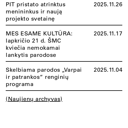
PIT pristato atrinktus
2025.11.26
menininkus ir naują
projekto svetainę
MES ESAME KULTŪRA:
2025.11.17
lapkričio 21 d. ŠMC
kviečia nemokamai
lankytis parodose
Skelbiama parodos „Varpai
2025.11.04
ir patrankos“ renginių
programa
(Naujienų archyvas)