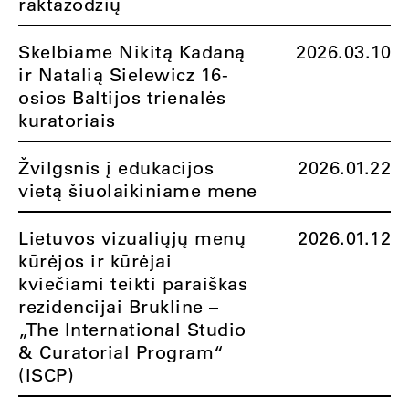
raktažodžių
Skelbiame Nikitą Kadaną
2026.03.10
ir Natalią Sielewicz 16-
osios Baltijos trienalės
kuratoriais
Žvilgsnis į edukacijos
2026.01.22
vietą šiuolaikiniame mene
Lietuvos vizualiųjų menų
2026.01.12
kūrėjos ir kūrėjai
kviečiami teikti paraiškas
rezidencijai Brukline –
„The International Studio
& Curatorial Program“
(ISCP)