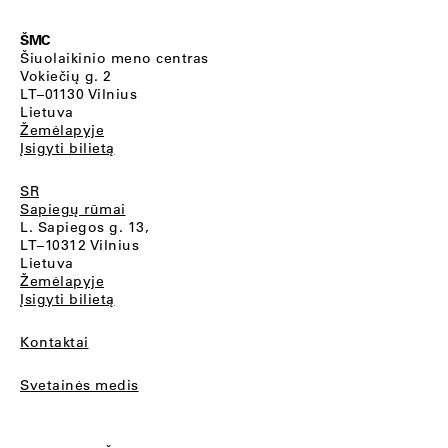
ŠMC
Šiuolaikinio meno centras
Vokiečių g. 2
LT–01130 Vilnius
Lietuva
Žemėlapyje
Įsigyti bilietą
SR
Sapiegų rūmai
L. Sapiegos g. 13,
LT–10312 Vilnius
Lietuva
Žemėlapyje
Įsigyti bilietą
Kontaktai
Svetainės medis