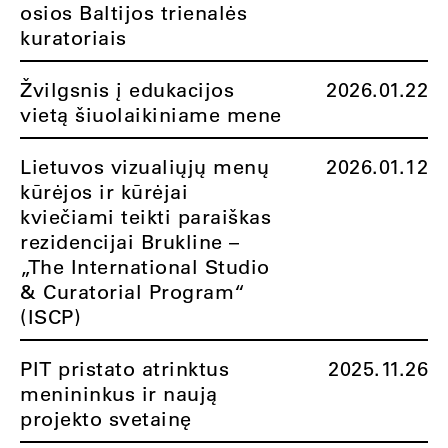
osios Baltijos trienalės
kuratoriais
Žvilgsnis į edukacijos
2026.01.22
vietą šiuolaikiniame mene
Lietuvos vizualiųjų menų
2026.01.12
kūrėjos ir kūrėjai
kviečiami teikti paraiškas
rezidencijai Brukline –
„The International Studio
& Curatorial Program“
(ISCP)
PIT pristato atrinktus
2025.11.26
menininkus ir naują
projekto svetainę