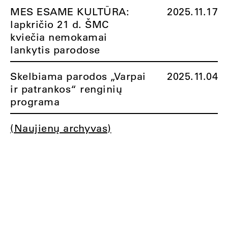
MES ESAME KULTŪRA:
2025.11.17
lapkričio 21 d. ŠMC
kviečia nemokamai
lankytis parodose
Skelbiama parodos „Varpai
2025.11.04
ir patrankos“ renginių
programa
(Naujienų archyvas)