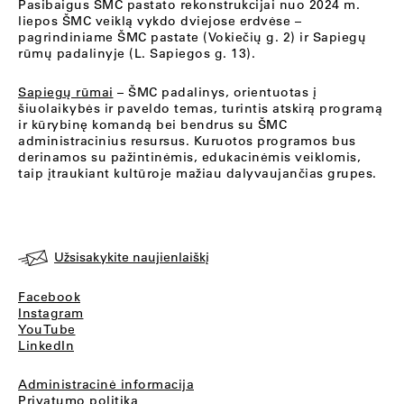
Pasibaigus ŠMC pastato rekonstrukcijai nuo 2024 m.
liepos ŠMC veiklą vykdo dviejose erdvėse –
pagrindiniame ŠMC pastate (Vokiečių g. 2) ir Sapiegų
rūmų padalinyje (L. Sapiegos g. 13).
Sapiegų rūmai
– ŠMC padalinys, orientuotas į
šiuolaikybės ir paveldo temas, turintis atskirą programą
ir kūrybinę komandą bei bendrus su ŠMC
administracinius resursus. Kuruotos programos bus
derinamos su pažintinėmis, edukacinėmis veiklomis,
taip įtraukiant kultūroje mažiau dalyvaujančias grupes.
Užsisakykite naujienlaiškį
Facebook
Instagram
YouTube
LinkedIn
Administracinė informacija
Privatumo politika