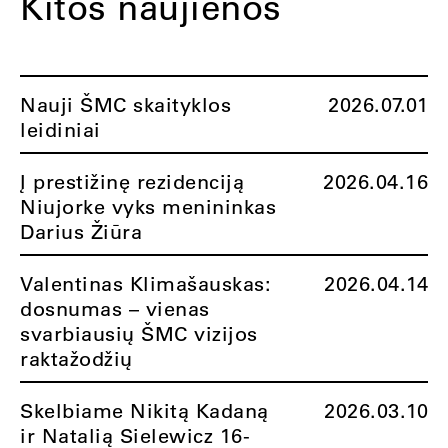
Kitos naujienos
Nauji ŠMC skaityklos
2026.07.01
leidiniai
Į prestižinę rezidenciją
2026.04.16
Niujorke vyks menininkas
Darius Žiūra
Valentinas Klimašauskas:
2026.04.14
dosnumas – vienas
svarbiausių ŠMC vizijos
raktažodžių
Skelbiame Nikitą Kadaną
2026.03.10
ir Natalią Sielewicz 16-