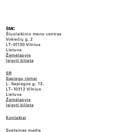
ŠMC
Šiuolaikinio meno centras
Vokiečių g. 2
LT–01130 Vilnius
Lietuva
Žemėlapyje
Įsigyti bilietą
SR
Sapiegų rūmai
L. Sapiegos g. 13,
LT–10312 Vilnius
Lietuva
Žemėlapyje
Įsigyti bilietą
Kontaktai
Svetainės medis