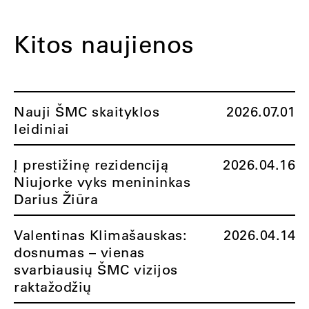
Kitos naujienos
Nauji ŠMC skaityklos
2026.07.01
leidiniai
Į prestižinę rezidenciją
2026.04.16
Niujorke vyks menininkas
Darius Žiūra
Valentinas Klimašauskas:
2026.04.14
dosnumas – vienas
svarbiausių ŠMC vizijos
raktažodžių