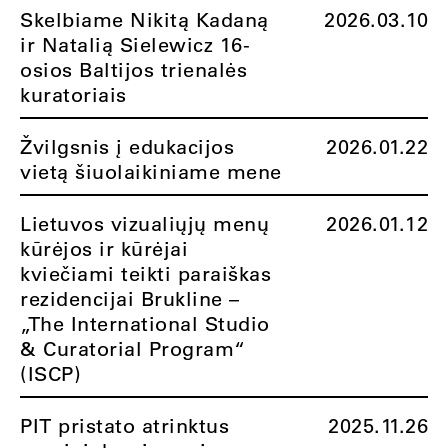
Skelbiame Nikitą Kadaną
2026.03.10
ir Natalią Sielewicz 16-
osios Baltijos trienalės
kuratoriais
Žvilgsnis į edukacijos
2026.01.22
vietą šiuolaikiniame mene
Lietuvos vizualiųjų menų
2026.01.12
kūrėjos ir kūrėjai
kviečiami teikti paraiškas
rezidencijai Brukline –
„The International Studio
& Curatorial Program“
(ISCP)
PIT pristato atrinktus
2025.11.26