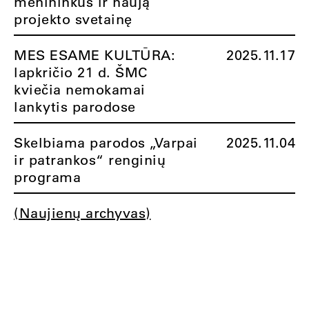
menininkus ir naują
projekto svetainę
MES ESAME KULTŪRA:
2025.11.17
lapkričio 21 d. ŠMC
kviečia nemokamai
lankytis parodose
Skelbiama parodos „Varpai
2025.11.04
ir patrankos“ renginių
programa
(Naujienų archyvas)