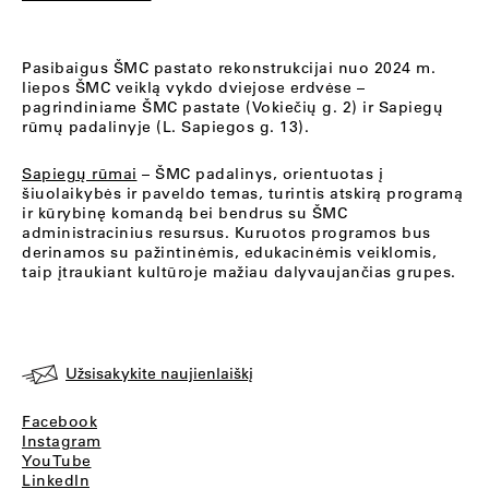
Pasibaigus ŠMC pastato rekonstrukcijai nuo 2024 m.
liepos ŠMC veiklą vykdo dviejose erdvėse –
pagrindiniame ŠMC pastate (Vokiečių g. 2) ir Sapiegų
rūmų padalinyje (L. Sapiegos g. 13).
Sapiegų rūmai
– ŠMC padalinys, orientuotas į
šiuolaikybės ir paveldo temas, turintis atskirą programą
ir kūrybinę komandą bei bendrus su ŠMC
administracinius resursus. Kuruotos programos bus
derinamos su pažintinėmis, edukacinėmis veiklomis,
taip įtraukiant kultūroje mažiau dalyvaujančias grupes.
Užsisakykite naujienlaiškį
Facebook
Instagram
YouTube
LinkedIn