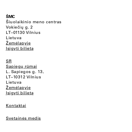
ŠMC
Šiuolaikinio meno centras
Vokiečių g. 2
LT–01130 Vilnius
Lietuva
Žemėlapyje
Įsigyti bilietą
SR
Sapiegų rūmai
L. Sapiegos g. 13,
LT–10312 Vilnius
Lietuva
Žemėlapyje
Įsigyti bilietą
Kontaktai
Svetainės medis