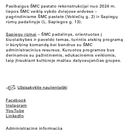
Pasibaigus ŠMC pastato rekonstrukcijai nuo 2024 m.
liepos ŠMC veiklą vykdo dviejose erdvėse –
pagrindiniame ŠMC pastate (Vokiečių g. 2) ir Sapiegų
rūmų padalinyje (L. Sapiegos g. 13).
Sapiegų rūmai
– ŠMC padalinys, orientuotas į
šiuolaikybės ir paveldo temas, turintis atskirą programą
ir kūrybinę komandą bei bendrus su ŠMC
administracinius resursus. Kuruotos programos bus
derinamos su pažintinėmis, edukacinėmis veiklomis,
taip įtraukiant kultūroje mažiau dalyvaujančias grupes.
Užsisakykite naujienlaiškį
Facebook
Instagram
YouTube
LinkedIn
Administracinė informacija