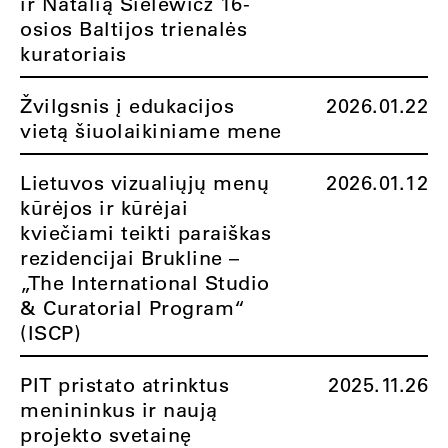
ir Natalią Sielewicz 16-
osios Baltijos trienalės
kuratoriais
Žvilgsnis į edukacijos
2026.01.22
vietą šiuolaikiniame mene
Lietuvos vizualiųjų menų
2026.01.12
kūrėjos ir kūrėjai
kviečiami teikti paraiškas
rezidencijai Brukline –
„The International Studio
& Curatorial Program“
(ISCP)
PIT pristato atrinktus
2025.11.26
menininkus ir naują
projekto svetainę