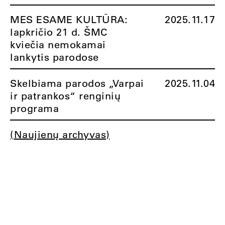
MES ESAME KULTŪRA:
2025.11.17
lapkričio 21 d. ŠMC
kviečia nemokamai
lankytis parodose
Skelbiama parodos „Varpai
2025.11.04
ir patrankos“ renginių
programa
(Naujienų archyvas)