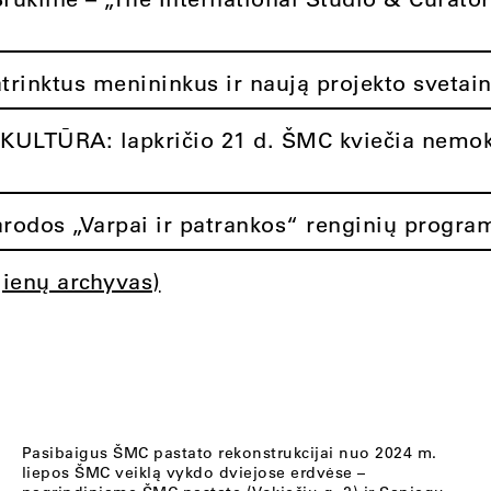
atrinktus menininkus ir naują projekto svetai
ULTŪRA: lapkričio 21 d. ŠMC kviečia nemok
rodos „Varpai ir patrankos“ renginių progra
jienų archyvas)
Pasibaigus ŠMC pastato rekonstrukcijai nuo 2024 m.
liepos ŠMC veiklą vykdo dviejose erdvėse –