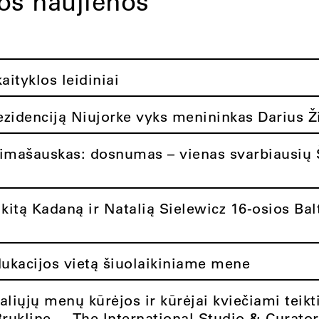
tos naujienos
ityklos leidiniai
rezidenciją Niujorke vyks menininkas Darius Ž
limašauskas: dosnumas – vienas svarbiausių 
itą Kadaną ir Natalią Sielewicz 16-osios Balt
dukacijos vietą šiuolaikiniame mene
aliųjų menų kūrėjos ir kūrėjai kviečiami teikt
Brukline – „The International Studio & Curato