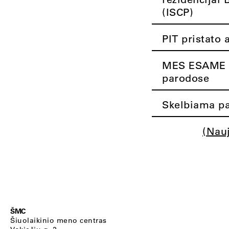
(ISCP)
PIT pristato 
MES ESAME K
parodose
Skelbiama pa
(Nau
ŠMC
Šiuolaikinio meno centras