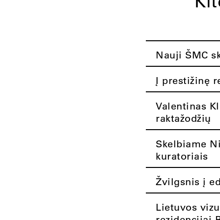
Ki
Nauji ŠMC ska
Į prestižinę 
Valentinas K
raktažodžių
Skelbiame Nik
kuratoriais
Žvilgsnis į e
Lietuvos vizu
rezidencijai 