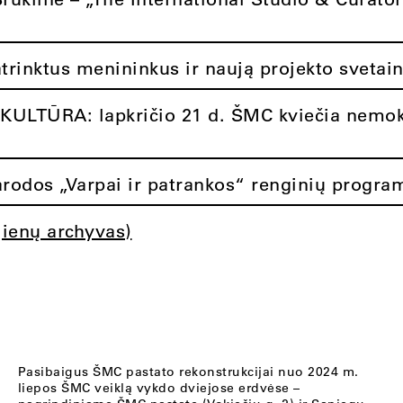
atrinktus menininkus ir naują projekto svetai
ULTŪRA: lapkričio 21 d. ŠMC kviečia nemok
rodos „Varpai ir patrankos“ renginių progra
jienų archyvas)
Pasibaigus ŠMC pastato rekonstrukcijai nuo 2024 m.
liepos ŠMC veiklą vykdo dviejose erdvėse –