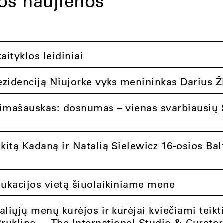
tos naujienos
ityklos leidiniai
rezidenciją Niujorke vyks menininkas Darius Ž
limašauskas: dosnumas – vienas svarbiausių 
itą Kadaną ir Natalią Sielewicz 16-osios Balt
dukacijos vietą šiuolaikiniame mene
aliųjų menų kūrėjos ir kūrėjai kviečiami teikt
Brukline – „The International Studio & Curato