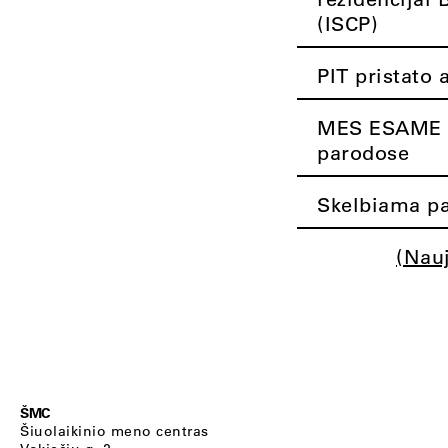
(ISCP)
PIT pristato 
MES ESAME K
parodose
Skelbiama pa
(Nau
ŠMC
Šiuolaikinio meno centras