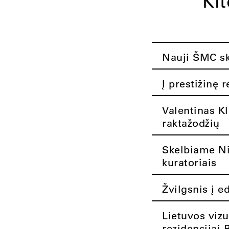
Ki
Nauji ŠMC ska
Į prestižinę 
Valentinas K
raktažodžių
Skelbiame Nik
kuratoriais
Žvilgsnis į e
Lietuvos vizu
rezidencijai 