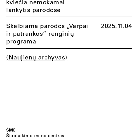
kviečia nemokamai
lankytis parodose
Skelbiama parodos „Varpai
2025.11.04
ir patrankos“ renginių
programa
(Naujienų archyvas)
ŠMC
Šiuolaikinio meno centras