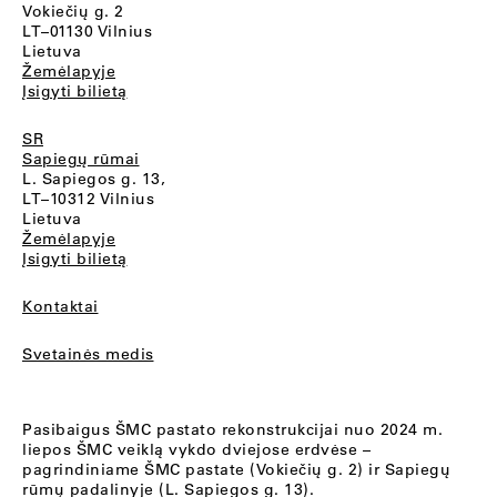
Vokiečių g. 2
LT–01130 Vilnius
Lietuva
Žemėlapyje
Įsigyti bilietą
SR
Sapiegų rūmai
L. Sapiegos g. 13,
LT–10312 Vilnius
Lietuva
Žemėlapyje
Įsigyti bilietą
Kontaktai
Svetainės medis
Pasibaigus ŠMC pastato rekonstrukcijai nuo 2024 m.
liepos ŠMC veiklą vykdo dviejose erdvėse –
pagrindiniame ŠMC pastate (Vokiečių g. 2) ir Sapiegų
rūmų padalinyje (L. Sapiegos g. 13).