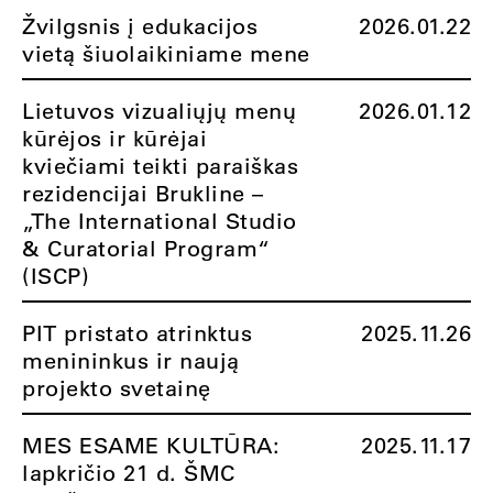
Žvilgsnis į edukacijos
2026.01.22
vietą šiuolaikiniame mene
Lietuvos vizualiųjų menų
2026.01.12
kūrėjos ir kūrėjai
kviečiami teikti paraiškas
rezidencijai Brukline –
„The International Studio
& Curatorial Program“
(ISCP)
PIT pristato atrinktus
2025.11.26
menininkus ir naują
projekto svetainę
MES ESAME KULTŪRA:
2025.11.17
lapkričio 21 d. ŠMC