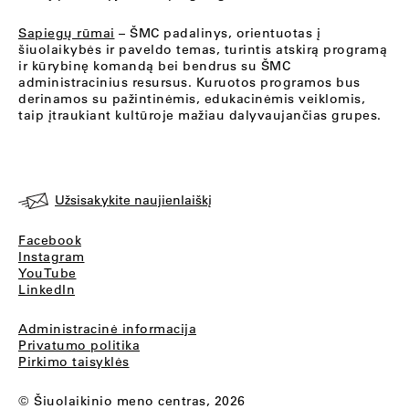
Sapiegų rūmai
– ŠMC padalinys, orientuotas į
šiuolaikybės ir paveldo temas, turintis atskirą programą
ir kūrybinę komandą bei bendrus su ŠMC
administracinius resursus. Kuruotos programos bus
derinamos su pažintinėmis, edukacinėmis veiklomis,
taip įtraukiant kultūroje mažiau dalyvaujančias grupes.
Užsisakykite naujienlaiškį
Facebook
Instagram
YouTube
LinkedIn
Administracinė informacija
Privatumo politika
Pirkimo taisyklės
© Šiuolaikinio meno centras, 2026