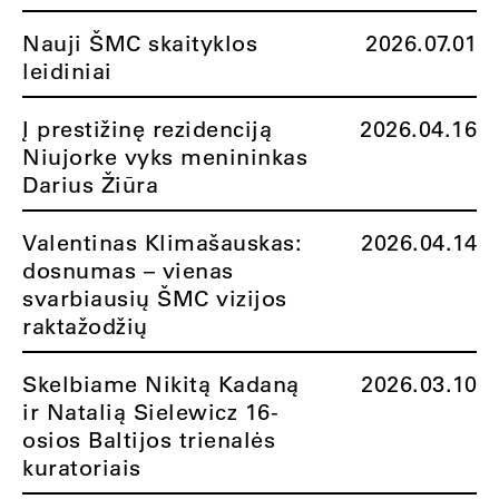
Nauji ŠMC skaityklos
2026.07.01
leidiniai
Į prestižinę rezidenciją
2026.04.16
Niujorke vyks menininkas
Darius Žiūra
Valentinas Klimašauskas:
2026.04.14
dosnumas – vienas
svarbiausių ŠMC vizijos
raktažodžių
Skelbiame Nikitą Kadaną
2026.03.10
ir Natalią Sielewicz 16-
osios Baltijos trienalės
kuratoriais