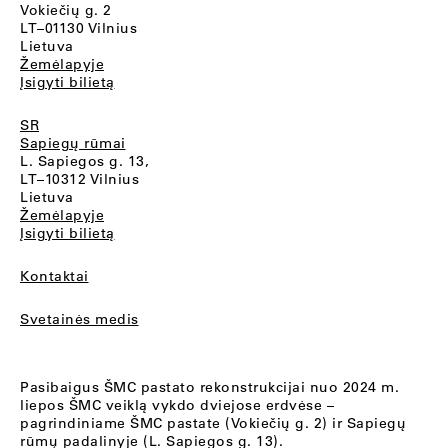
Vokiečių g. 2
LT–01130 Vilnius
Lietuva
Žemėlapyje
Įsigyti bilietą
SR
Sapiegų rūmai
L. Sapiegos g. 13,
LT–10312 Vilnius
Lietuva
Žemėlapyje
Įsigyti bilietą
Kontaktai
Svetainės medis
Pasibaigus ŠMC pastato rekonstrukcijai nuo 2024 m.
liepos ŠMC veiklą vykdo dviejose erdvėse –
pagrindiniame ŠMC pastate (Vokiečių g. 2) ir Sapiegų
rūmų padalinyje (L. Sapiegos g. 13).