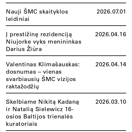
Nauji ŠMC skaityklos
2026.07.01
leidiniai
Į prestižinę rezidenciją
2026.04.16
Niujorke vyks menininkas
Darius Žiūra
Valentinas Klimašauskas:
2026.04.14
dosnumas – vienas
svarbiausių ŠMC vizijos
raktažodžių
Skelbiame Nikitą Kadaną
2026.03.10
ir Natalią Sielewicz 16-
osios Baltijos trienalės
kuratoriais