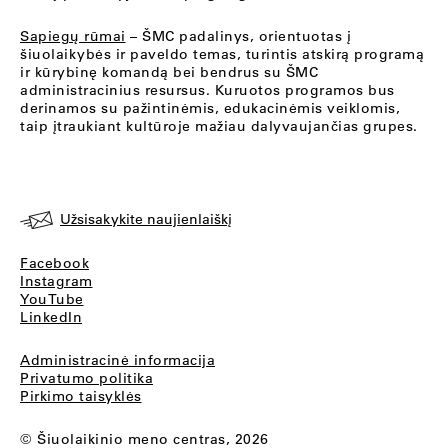
Sapiegų rūmai
– ŠMC padalinys, orientuotas į
šiuolaikybės ir paveldo temas, turintis atskirą programą
ir kūrybinę komandą bei bendrus su ŠMC
administracinius resursus. Kuruotos programos bus
derinamos su pažintinėmis, edukacinėmis veiklomis,
taip įtraukiant kultūroje mažiau dalyvaujančias grupes.
Užsisakykite naujienlaiškį
Facebook
Instagram
YouTube
LinkedIn
Administracinė informacija
Privatumo politika
Pirkimo taisyklės
© Šiuolaikinio meno centras, 2026