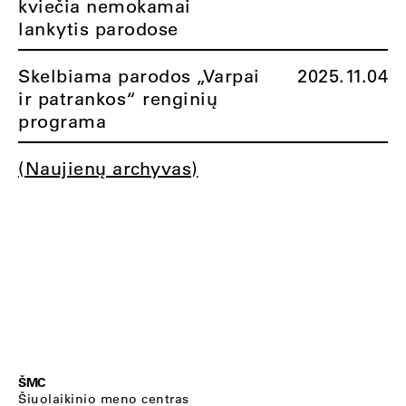
kviečia nemokamai
lankytis parodose
Skelbiama parodos „Varpai
2025.11.04
ir patrankos“ renginių
programa
(Naujienų archyvas)
ŠMC
Šiuolaikinio meno centras