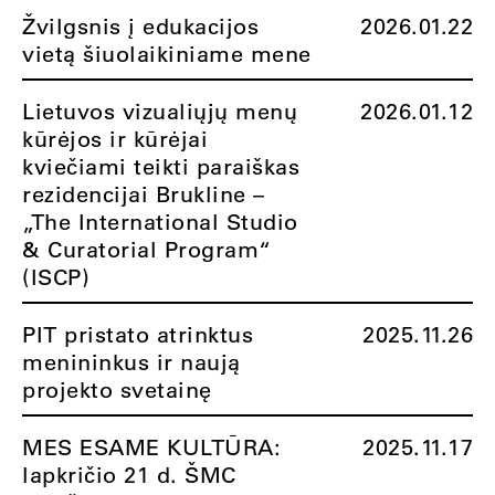
Žvilgsnis į edukacijos
2026.01.22
vietą šiuolaikiniame mene
Lietuvos vizualiųjų menų
2026.01.12
kūrėjos ir kūrėjai
kviečiami teikti paraiškas
rezidencijai Brukline –
„The International Studio
& Curatorial Program“
(ISCP)
PIT pristato atrinktus
2025.11.26
menininkus ir naują
projekto svetainę
MES ESAME KULTŪRA:
2025.11.17
lapkričio 21 d. ŠMC