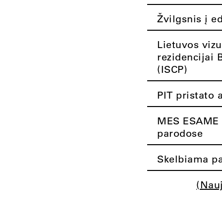
Žvilgsnis į e
Lietuvos vizu
rezidencijai 
(ISCP)
PIT pristato 
MES ESAME K
parodose
Skelbiama pa
(Nau