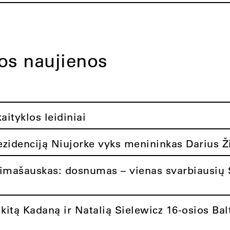
tos naujienos
ityklos leidiniai
rezidenciją Niujorke vyks menininkas Darius Ž
limašauskas: dosnumas – vienas svarbiausių 
itą Kadaną ir Natalią Sielewicz 16-osios Balt