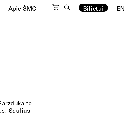
Apie ŠMC
Bilietai
EN
Barzdukaitė-
as, Saulius