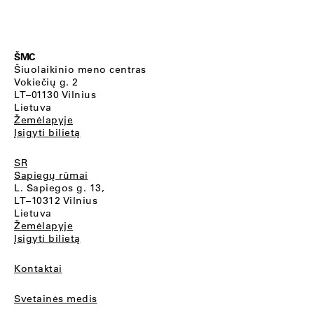
ŠMC
Šiuolaikinio meno centras
Vokiečių g. 2
LT–01130 Vilnius
Lietuva
Žemėlapyje
Įsigyti bilietą
SR
Sapiegų rūmai
L. Sapiegos g. 13,
LT–10312 Vilnius
Lietuva
Žemėlapyje
Įsigyti bilietą
Kontaktai
Svetainės medis