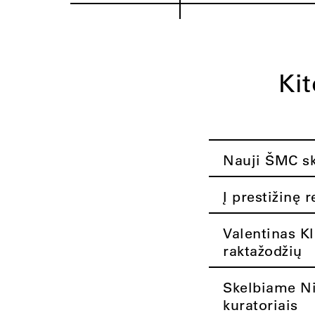
Ki
Nauji ŠMC ska
Į prestižinę 
Valentinas K
raktažodžių
Skelbiame Nik
kuratoriais