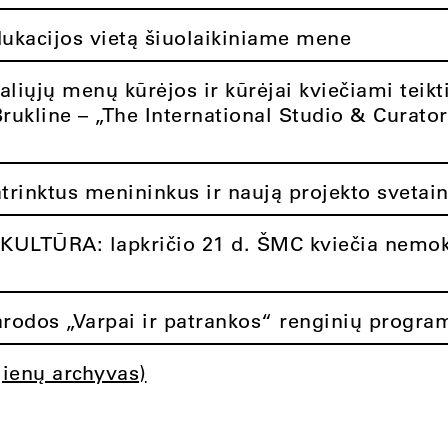
dukacijos vietą šiuolaikiniame mene
aliųjų menų kūrėjos ir kūrėjai kviečiami teikt
Brukline – „The International Studio & Curato
atrinktus menininkus ir naują projekto svetai
ULTŪRA: lapkričio 21 d. ŠMC kviečia nemok
rodos „Varpai ir patrankos“ renginių progra
jienų archyvas)