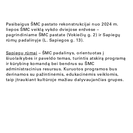
Pasibaigus ŠMC pastato rekonstrukcijai nuo 2024 m.
liepos ŠMC veiklą vykdo dviejose erdvėse –
pagrindiniame ŠMC pastate (Vokiečių g. 2) ir Sapiegų
rūmų padalinyje (L. Sapiegos g. 13).
Sapiegų rūmai
– ŠMC padalinys, orientuotas į
šiuolaikybės ir paveldo temas, turintis atskirą programą
ir kūrybinę komandą bei bendrus su ŠMC
administracinius resursus. Kuruotos programos bus
derinamos su pažintinėmis, edukacinėmis veiklomis,
taip įtraukiant kultūroje mažiau dalyvaujančias grupes.