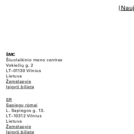
(Nau
ŠMC
Šiuolaikinio meno centras
Vokiečių g. 2
LT–01130 Vilnius
Lietuva
Žemėlapyje
Įsigyti bilietą
SR
Sapiegų rūmai
L. Sapiegos g. 13,
LT–10312 Vilnius
Lietuva
Žemėlapyje
Įsigyti bilietą