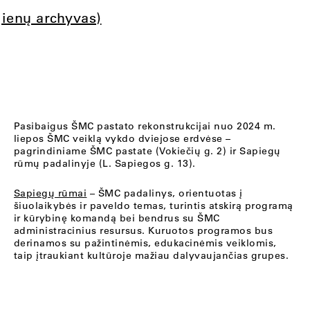
jienų archyvas)
Pasibaigus ŠMC pastato rekonstrukcijai nuo 2024 m.
liepos ŠMC veiklą vykdo dviejose erdvėse –
pagrindiniame ŠMC pastate (Vokiečių g. 2) ir Sapiegų
rūmų padalinyje (L. Sapiegos g. 13).
Sapiegų rūmai
– ŠMC padalinys, orientuotas į
šiuolaikybės ir paveldo temas, turintis atskirą programą
ir kūrybinę komandą bei bendrus su ŠMC
administracinius resursus. Kuruotos programos bus
derinamos su pažintinėmis, edukacinėmis veiklomis,
taip įtraukiant kultūroje mažiau dalyvaujančias grupes.