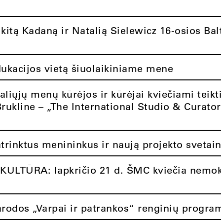
itą Kadaną ir Natalią Sielewicz 16-osios Balt
dukacijos vietą šiuolaikiniame mene
aliųjų menų kūrėjos ir kūrėjai kviečiami teikt
Brukline – „The International Studio & Curato
atrinktus menininkus ir naują projekto svetai
ULTŪRA: lapkričio 21 d. ŠMC kviečia nemok
rodos „Varpai ir patrankos“ renginių progra