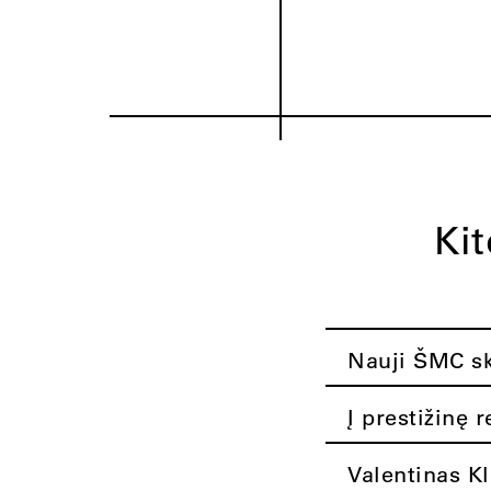
Ki
Nauji ŠMC ska
Į prestižinę 
Valentinas K