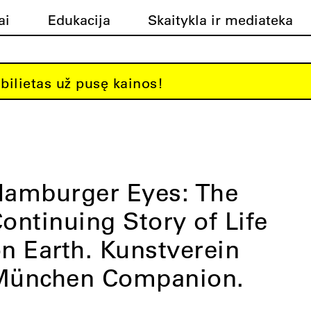
ai
Edukacija
Skaitykla ir mediateka
bilietas už pusę kainos!
amburger Eyes: The
ontinuing Story of Life
n Earth. Kunstverein
München Companion.