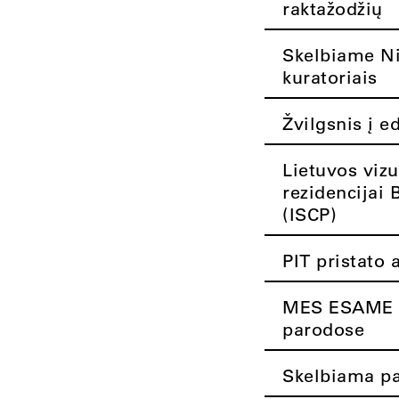
raktažodžių
Skelbiame Nik
kuratoriais
Žvilgsnis į e
Lietuvos vizu
rezidencijai 
(ISCP)
PIT pristato 
MES ESAME K
parodose
Skelbiama pa