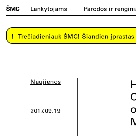
ŠMC
Lankytojams
Parodos ir rengini
Trečiadieniauk ŠMC! Šiandien įprastas 
H
Naujienos
C
o
2017.09.19