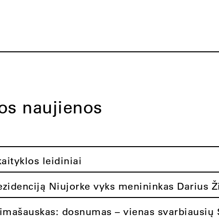
tos naujienos
ityklos leidiniai
rezidenciją Niujorke vyks menininkas Darius Ž
limašauskas: dosnumas – vienas svarbiausių 