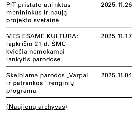
PIT pristato atrinktus
2025.11.26
menininkus ir naują
projekto svetainę
MES ESAME KULTŪRA:
2025.11.17
lapkričio 21 d. ŠMC
kviečia nemokamai
lankytis parodose
Skelbiama parodos „Varpai
2025.11.04
ir patrankos“ renginių
programa
(Naujienų archyvas)