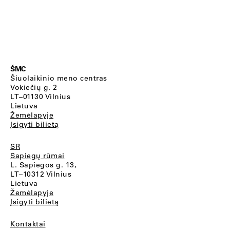
ŠMC
Šiuolaikinio meno centras
Vokiečių g. 2
LT–01130 Vilnius
Lietuva
Žemėlapyje
Įsigyti bilietą
SR
Sapiegų rūmai
L. Sapiegos g. 13,
LT–10312 Vilnius
Lietuva
Žemėlapyje
Įsigyti bilietą
Kontaktai