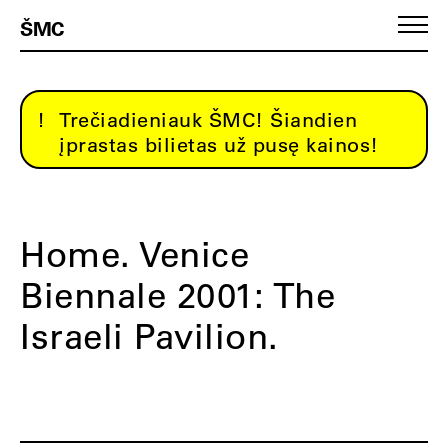
ŠMC
Trečiadieniauk ŠMC! Šiandien
įprastas bilietas už pusę kainos!
Home. Venice
Biennale 2001: The
Israeli Pavilion.