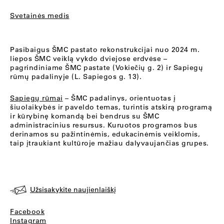
Svetainės medis
Pasibaigus ŠMC pastato rekonstrukcijai nuo 2024 m.
liepos ŠMC veiklą vykdo dviejose erdvėse –
pagrindiniame ŠMC pastate (Vokiečių g. 2) ir Sapiegų
rūmų padalinyje (L. Sapiegos g. 13).
Sapiegų rūmai
– ŠMC padalinys, orientuotas į
šiuolaikybės ir paveldo temas, turintis atskirą programą
ir kūrybinę komandą bei bendrus su ŠMC
administracinius resursus. Kuruotos programos bus
derinamos su pažintinėmis, edukacinėmis veiklomis,
taip įtraukiant kultūroje mažiau dalyvaujančias grupes.
Užsisakykite naujienlaiškį
Facebook
Instagram