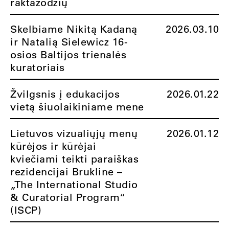
raktažodžių
Skelbiame Nikitą Kadaną
2026.03.10
ir Natalią Sielewicz 16-
osios Baltijos trienalės
kuratoriais
Žvilgsnis į edukacijos
2026.01.22
vietą šiuolaikiniame mene
Lietuvos vizualiųjų menų
2026.01.12
kūrėjos ir kūrėjai
kviečiami teikti paraiškas
rezidencijai Brukline –
„The International Studio
& Curatorial Program“
(ISCP)