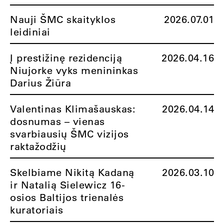
Nauji ŠMC skaityklos
2026.07.01
leidiniai
Į prestižinę rezidenciją
2026.04.16
Niujorke vyks menininkas
Darius Žiūra
Valentinas Klimašauskas:
2026.04.14
dosnumas – vienas
svarbiausių ŠMC vizijos
raktažodžių
Skelbiame Nikitą Kadaną
2026.03.10
ir Natalią Sielewicz 16-
osios Baltijos trienalės
kuratoriais