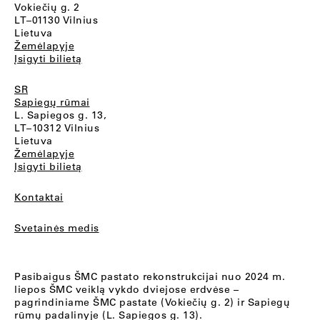
Vokiečių g. 2
LT–01130 Vilnius
Lietuva
Žemėlapyje
Įsigyti bilietą
SR
Sapiegų rūmai
L. Sapiegos g. 13,
LT–10312 Vilnius
Lietuva
Žemėlapyje
Įsigyti bilietą
Kontaktai
Svetainės medis
Pasibaigus ŠMC pastato rekonstrukcijai nuo 2024 m.
liepos ŠMC veiklą vykdo dviejose erdvėse –
pagrindiniame ŠMC pastate (Vokiečių g. 2) ir Sapiegų
rūmų padalinyje (L. Sapiegos g. 13).