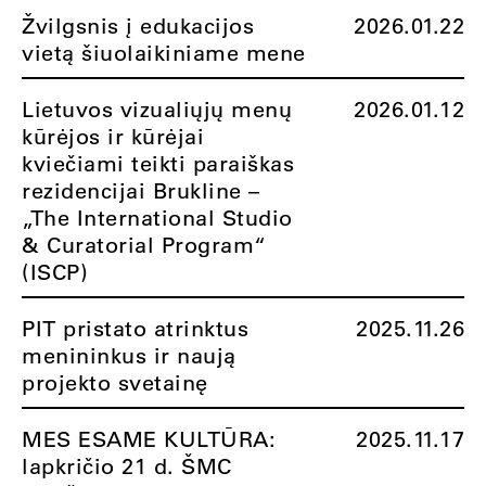
Žvilgsnis į edukacijos
2026.01.22
vietą šiuolaikiniame mene
Lietuvos vizualiųjų menų
2026.01.12
kūrėjos ir kūrėjai
kviečiami teikti paraiškas
rezidencijai Brukline –
„The International Studio
& Curatorial Program“
(ISCP)
PIT pristato atrinktus
2025.11.26
menininkus ir naują
projekto svetainę
MES ESAME KULTŪRA:
2025.11.17
lapkričio 21 d. ŠMC