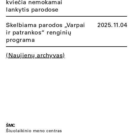
kviečia nemokamai
lankytis parodose
Skelbiama parodos „Varpai
2025.11.04
ir patrankos“ renginių
programa
(Naujienų archyvas)
ŠMC
Šiuolaikinio meno centras