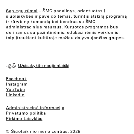
Sapiegų rūmai
– ŠMC padalinys, orientuotas į
šiuolaikybės ir paveldo temas, turintis atskirą programą
ir kūrybinę komandą bei bendrus su ŠMC
administracinius resursus. Kuruotos programos bus
derinamos su pažintinėmis, edukacinėmis veiklomis,
taip įtraukiant kultūroje mažiau dalyvaujančias grupes.
Užsisakykite naujienlaiškį
Facebook
Instagram
YouTube
LinkedIn
Administracinė informacija
Privatumo politika
Pirkimo taisyklės
© Šiuolaikinio meno centras, 2026