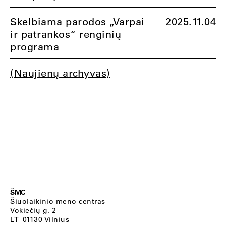
Skelbiama parodos „Varpai
2025.11.04
ir patrankos“ renginių
programa
(Naujienų archyvas)
ŠMC
Šiuolaikinio meno centras
Vokiečių g. 2
LT–01130 Vilnius