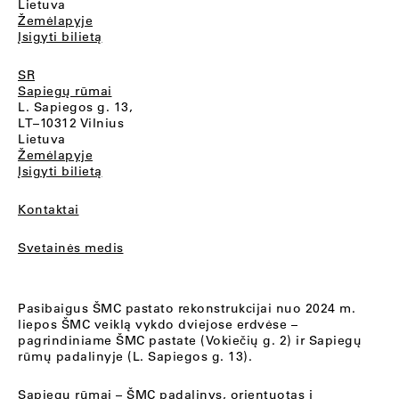
Lietuva
Žemėlapyje
Įsigyti bilietą
SR
Sapiegų rūmai
L. Sapiegos g. 13,
LT–10312 Vilnius
Lietuva
Žemėlapyje
Įsigyti bilietą
Kontaktai
Svetainės medis
Pasibaigus ŠMC pastato rekonstrukcijai nuo 2024 m.
liepos ŠMC veiklą vykdo dviejose erdvėse –
pagrindiniame ŠMC pastate (Vokiečių g. 2) ir Sapiegų
rūmų padalinyje (L. Sapiegos g. 13).
Sapiegų rūmai
– ŠMC padalinys, orientuotas į