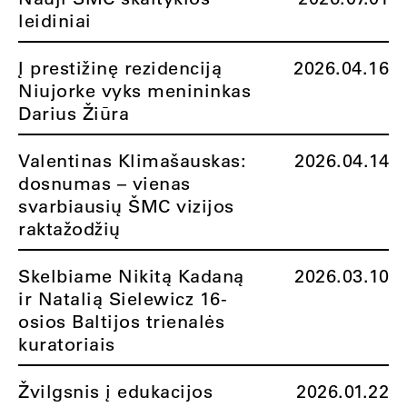
leidiniai
Į prestižinę rezidenciją
2026.04.16
Niujorke vyks menininkas
Darius Žiūra
Valentinas Klimašauskas:
2026.04.14
dosnumas – vienas
svarbiausių ŠMC vizijos
raktažodžių
Skelbiame Nikitą Kadaną
2026.03.10
ir Natalią Sielewicz 16-
osios Baltijos trienalės
kuratoriais
Žvilgsnis į edukacijos
2026.01.22