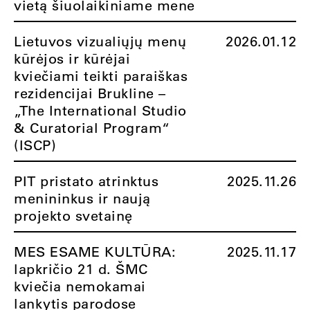
vietą šiuolaikiniame mene
Lietuvos vizualiųjų menų
2026.01.12
kūrėjos ir kūrėjai
kviečiami teikti paraiškas
rezidencijai Brukline –
„The International Studio
& Curatorial Program“
(ISCP)
PIT pristato atrinktus
2025.11.26
menininkus ir naują
projekto svetainę
MES ESAME KULTŪRA:
2025.11.17
lapkričio 21 d. ŠMC
kviečia nemokamai
lankytis parodose