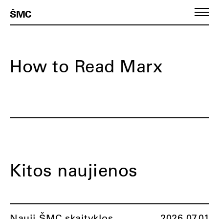
ŠMC
How to Read Marx
Kitos naujienos
Nauji ŠMC skaityklos
2026.07.01