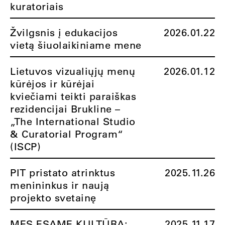
kuratoriais
Žvilgsnis į edukacijos
2026.01.22
vietą šiuolaikiniame mene
Lietuvos vizualiųjų menų
2026.01.12
kūrėjos ir kūrėjai
kviečiami teikti paraiškas
rezidencijai Brukline –
„The International Studio
& Curatorial Program“
(ISCP)
PIT pristato atrinktus
2025.11.26
menininkus ir naują
projekto svetainę
MES ESAME KULTŪRA:
2025.11.17