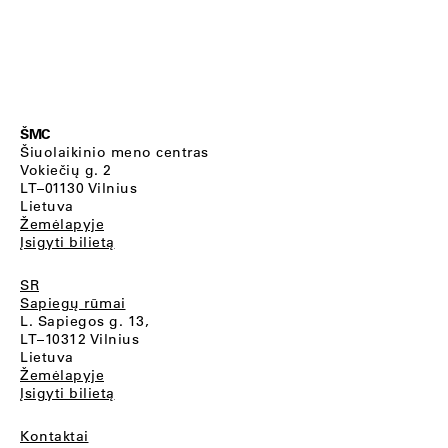
ŠMC
Šiuolaikinio meno centras
Vokiečių g. 2
LT–01130 Vilnius
Lietuva
Žemėlapyje
Įsigyti bilietą
SR
Sapiegų rūmai
L. Sapiegos g. 13,
LT–10312 Vilnius
Lietuva
Žemėlapyje
Įsigyti bilietą
Kontaktai