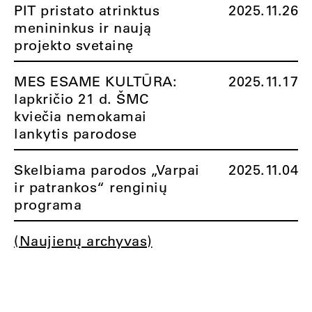
PIT pristato atrinktus
2025.11.26
menininkus ir naują
projekto svetainę
MES ESAME KULTŪRA:
2025.11.17
lapkričio 21 d. ŠMC
kviečia nemokamai
lankytis parodose
Skelbiama parodos „Varpai
2025.11.04
ir patrankos“ renginių
programa
(Naujienų archyvas)