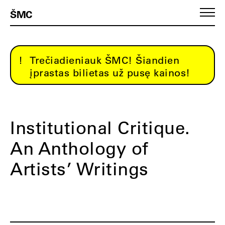
ŠMC
Trečiadieniauk ŠMC! Šiandien
įprastas bilietas už pusę kainos!
Institutional Critique.
An Anthology of
Artists’ Writings