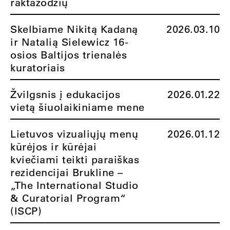
raktažodžių
Skelbiame Nikitą Kadaną
2026.03.10
ir Natalią Sielewicz 16-
osios Baltijos trienalės
kuratoriais
Žvilgsnis į edukacijos
2026.01.22
vietą šiuolaikiniame mene
Lietuvos vizualiųjų menų
2026.01.12
kūrėjos ir kūrėjai
kviečiami teikti paraiškas
rezidencijai Brukline –
„The International Studio
& Curatorial Program“
(ISCP)