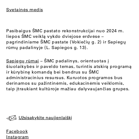
Svetainės medis
Pasibaigus ŠMC pastato rekonstrukcijai nuo 2024 m.
liepos ŠMC veiklą vykdo dviejose erdvėse –
pagrindiniame ŠMC pastate (Vokiečių g. 2) ir Sapiegų
rūmų padalinyje (L. Sapiegos g. 13).
Sapiegų rūmai
– ŠMC padalinys, orientuotas į
šiuolaikybės ir paveldo temas, turintis atskirą programą
ir kūrybinę komandą bei bendrus su ŠMC
administracinius resursus. Kuruotos programos bus
derinamos su pažintinėmis, edukacinėmis veiklomis,
taip įtraukiant kultūroje mažiau dalyvaujančias grupes.
Užsisakykite naujienlaiškį
Facebook
Instagram