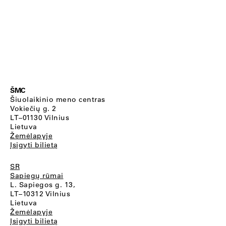
ŠMC
Šiuolaikinio meno centras
Vokiečių g. 2
LT–01130 Vilnius
Lietuva
Žemėlapyje
Įsigyti bilietą
SR
Sapiegų rūmai
L. Sapiegos g. 13,
LT–10312 Vilnius
Lietuva
Žemėlapyje
Įsigyti bilietą