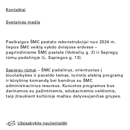
Kontaktai
Svetainės medis
Pasibaigus ŠMC pastato rekonstrukcijai nuo 2024 m.
liepos ŠMC veiklą vykdo dviejose erdvėse –
pagrindiniame ŠMC pastate (Vokiečių g. 2) ir Sapiegų
rūmų padalinyje (L. Sapiegos g. 13).
Sapiegų rūmai
– ŠMC padalinys, orientuotas į
šiuolaikybės ir paveldo temas, turintis atskirą programą
ir kūrybinę komandą bei bendrus su ŠMC
administracinius resursus. Kuruotos programos bus
derinamos su pažintinėmis, edukacinėmis veiklomis,
taip įtraukiant kultūroje mažiau dalyvaujančias grupes.
Užsisakykite naujienlaiškį