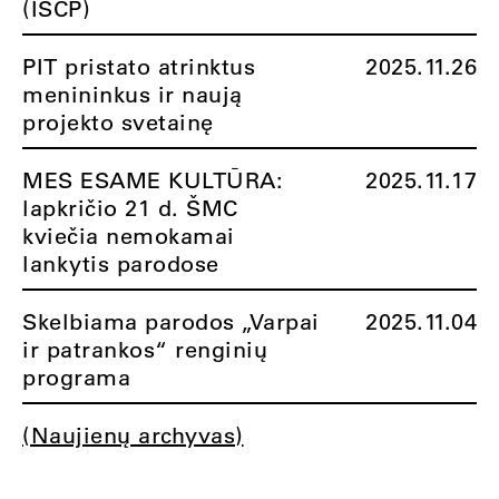
(ISCP)
PIT pristato atrinktus
2025.11.26
menininkus ir naują
projekto svetainę
MES ESAME KULTŪRA:
2025.11.17
lapkričio 21 d. ŠMC
kviečia nemokamai
lankytis parodose
Skelbiama parodos „Varpai
2025.11.04
ir patrankos“ renginių
programa
(Naujienų archyvas)