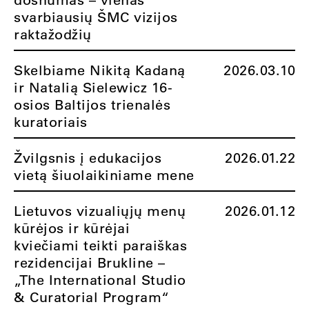
svarbiausių ŠMC vizijos
raktažodžių
Skelbiame Nikitą Kadaną
2026.03.10
ir Natalią Sielewicz 16-
osios Baltijos trienalės
kuratoriais
Žvilgsnis į edukacijos
2026.01.22
vietą šiuolaikiniame mene
Lietuvos vizualiųjų menų
2026.01.12
kūrėjos ir kūrėjai
kviečiami teikti paraiškas
rezidencijai Brukline –
„The International Studio
& Curatorial Program“