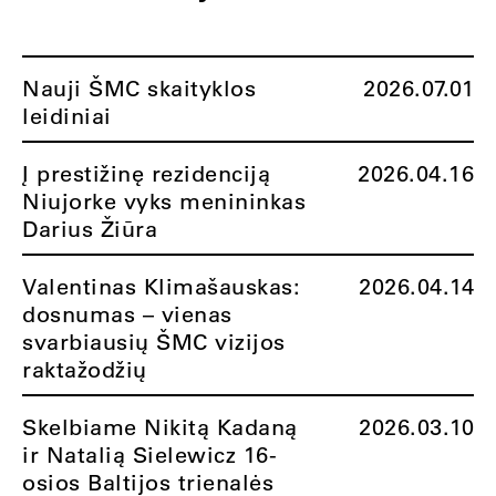
Nauji ŠMC skaityklos
2026.07.01
leidiniai
Į prestižinę rezidenciją
2026.04.16
Niujorke vyks menininkas
Darius Žiūra
Valentinas Klimašauskas:
2026.04.14
dosnumas – vienas
svarbiausių ŠMC vizijos
raktažodžių
Skelbiame Nikitą Kadaną
2026.03.10
ir Natalią Sielewicz 16-
osios Baltijos trienalės