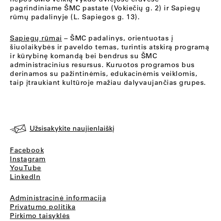
pagrindiniame ŠMC pastate (Vokiečių g. 2) ir Sapiegų
rūmų padalinyje (L. Sapiegos g. 13).
Sapiegų rūmai
– ŠMC padalinys, orientuotas į
šiuolaikybės ir paveldo temas, turintis atskirą programą
ir kūrybinę komandą bei bendrus su ŠMC
administracinius resursus. Kuruotos programos bus
derinamos su pažintinėmis, edukacinėmis veiklomis,
taip įtraukiant kultūroje mažiau dalyvaujančias grupes.
Užsisakykite naujienlaiškį
Facebook
Instagram
YouTube
LinkedIn
Administracinė informacija
Privatumo politika
Pirkimo taisyklės