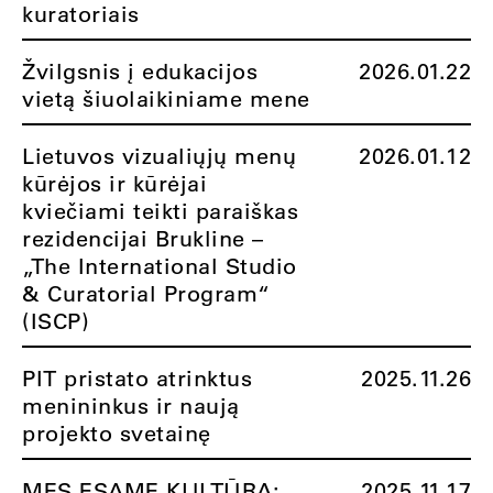
kuratoriais
Žvilgsnis į edukacijos
2026.01.22
vietą šiuolaikiniame mene
Lietuvos vizualiųjų menų
2026.01.12
kūrėjos ir kūrėjai
kviečiami teikti paraiškas
rezidencijai Brukline –
„The International Studio
& Curatorial Program“
(ISCP)
PIT pristato atrinktus
2025.11.26
menininkus ir naują
projekto svetainę
MES ESAME KULTŪRA:
2025.11.17