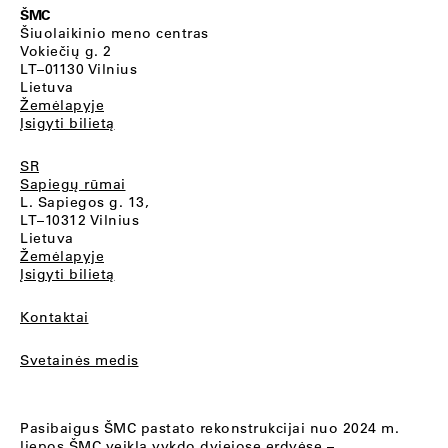
ŠMC
Šiuolaikinio meno centras
Vokiečių g. 2
LT–01130 Vilnius
Lietuva
Žemėlapyje
Įsigyti bilietą
SR
Sapiegų rūmai
L. Sapiegos g. 13,
LT–10312 Vilnius
Lietuva
Žemėlapyje
Įsigyti bilietą
Kontaktai
Svetainės medis
Pasibaigus ŠMC pastato rekonstrukcijai nuo 2024 m.
liepos ŠMC veiklą vykdo dviejose erdvėse –