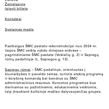
Žemėlapyje
Įsigyti bilietą
Kontaktai
Svetainės medis
Pasibaigus ŠMC pastato rekonstrukcijai nuo 2024 m.
liepos ŠMC veiklą vykdo dviejose erdvėse –
pagrindiniame ŠMC pastate (Vokiečių g. 2) ir Sapiegų
rūmų padalinyje (L. Sapiegos g. 13).
Sapiegų rūmai
– ŠMC padalinys, orientuotas į
šiuolaikybės ir paveldo temas, turintis atskirą programą
ir kūrybinę komandą bei bendrus su ŠMC
administracinius resursus. Kuruotos programos bus
derinamos su pažintinėmis, edukacinėmis veiklomis,
taip įtraukiant kultūroje mažiau dalyvaujančias grupes.