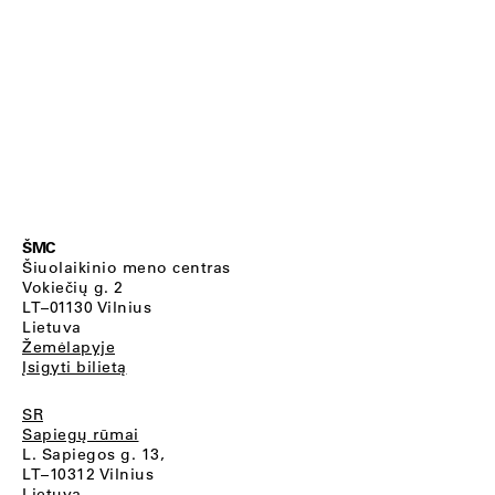
ŠMC
Šiuolaikinio meno centras
Vokiečių g. 2
LT–01130 Vilnius
Lietuva
Žemėlapyje
Įsigyti bilietą
SR
Sapiegų rūmai
L. Sapiegos g. 13,
LT–10312 Vilnius
Lietuva