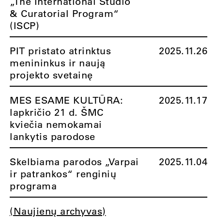
„The International Studio
& Curatorial Program“
(ISCP)
PIT pristato atrinktus
2025.11.26
menininkus ir naują
projekto svetainę
MES ESAME KULTŪRA:
2025.11.17
lapkričio 21 d. ŠMC
kviečia nemokamai
lankytis parodose
Skelbiama parodos „Varpai
2025.11.04
ir patrankos“ renginių
programa
(Naujienų archyvas)