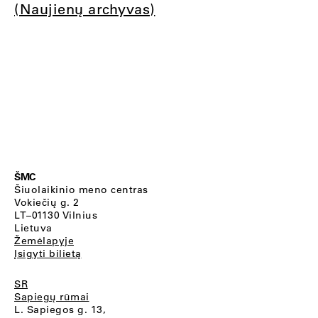
(Naujienų archyvas)
ŠMC
Šiuolaikinio meno centras
Vokiečių g. 2
LT–01130 Vilnius
Lietuva
Žemėlapyje
Įsigyti bilietą
SR
Sapiegų rūmai
L. Sapiegos g. 13,