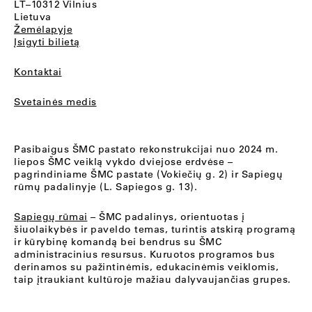
LT–10312 Vilnius
Lietuva
Žemėlapyje
Įsigyti bilietą
Kontaktai
Svetainės medis
Pasibaigus ŠMC pastato rekonstrukcijai nuo 2024 m.
liepos ŠMC veiklą vykdo dviejose erdvėse –
pagrindiniame ŠMC pastate (Vokiečių g. 2) ir Sapiegų
rūmų padalinyje (L. Sapiegos g. 13).
Sapiegų rūmai
– ŠMC padalinys, orientuotas į
šiuolaikybės ir paveldo temas, turintis atskirą programą
ir kūrybinę komandą bei bendrus su ŠMC
administracinius resursus. Kuruotos programos bus
derinamos su pažintinėmis, edukacinėmis veiklomis,
taip įtraukiant kultūroje mažiau dalyvaujančias grupes.