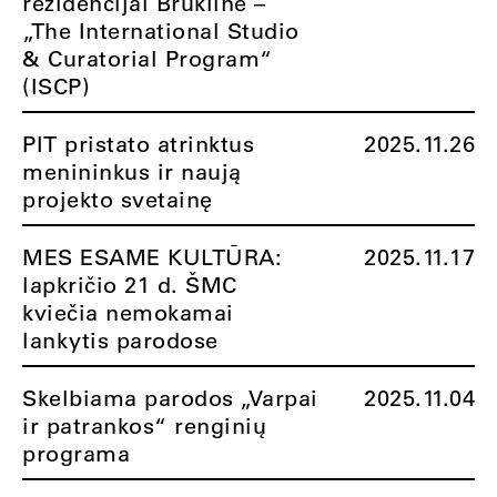
rezidencijai Brukline –
„The International Studio
& Curatorial Program“
(ISCP)
PIT pristato atrinktus
2025.11.26
menininkus ir naują
projekto svetainę
MES ESAME KULTŪRA:
2025.11.17
lapkričio 21 d. ŠMC
kviečia nemokamai
lankytis parodose
Skelbiama parodos „Varpai
2025.11.04
ir patrankos“ renginių
programa