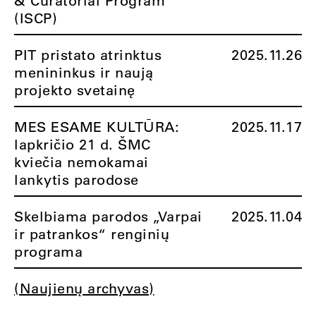
& Curatorial Program“
(ISCP)
PIT pristato atrinktus
2025.11.26
menininkus ir naują
projekto svetainę
MES ESAME KULTŪRA:
2025.11.17
lapkričio 21 d. ŠMC
kviečia nemokamai
lankytis parodose
Skelbiama parodos „Varpai
2025.11.04
ir patrankos“ renginių
programa
(Naujienų archyvas)