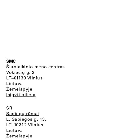
ŠMC
Šiuolaikinio meno centras
Vokiečių g. 2
LT–01130 Vilnius
Lietuva
Žemėlapyje
Įsigyti bilietą
SR
Sapiegų rūmai
L. Sapiegos g. 13,
LT–10312 Vilnius
Lietuva
Žemėlapyje