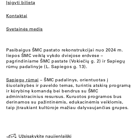
Įsigyti bilietą
Kontaktai
Svetainės medis
Pasibaigus ŠMC pastato rekonstrukcijai nuo 2024 m.
liepos ŠMC veiklą vykdo dviejose erdvėse –
pagrindiniame ŠMC pastate (Vokiečių g. 2) ir Sapiegų
rūmų padalinyje (L. Sapiegos g. 13).
Sapiegų rūmai
– ŠMC padalinys, orientuotas į
šiuolaikybės ir paveldo temas, turintis atskirą programą
ir kūrybinę komandą bei bendrus su ŠMC
administracinius resursus. Kuruotos programos bus
derinamos su pažintinėmis, edukacinėmis veiklomis,
taip įtraukiant kultūroje mažiau dalyvaujančias grupes.
Užsisakykite naujienlaiškį