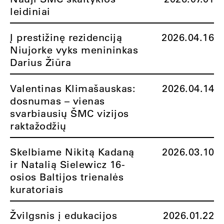
leidiniai
Į prestižinę rezidenciją
2026.04.16
Niujorke vyks menininkas
Darius Žiūra
Valentinas Klimašauskas:
2026.04.14
dosnumas – vienas
svarbiausių ŠMC vizijos
raktažodžių
Skelbiame Nikitą Kadaną
2026.03.10
ir Natalią Sielewicz 16-
osios Baltijos trienalės
kuratoriais
Žvilgsnis į edukacijos
2026.01.22