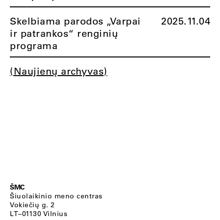
Skelbiama parodos „Varpai
2025.11.04
ir patrankos“ renginių
programa
(Naujienų archyvas)
ŠMC
Šiuolaikinio meno centras
Vokiečių g. 2
LT–01130 Vilnius