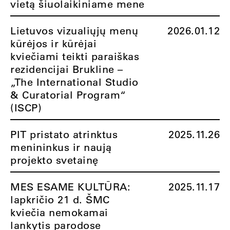
vietą šiuolaikiniame mene
Lietuvos vizualiųjų menų
2026.01.12
kūrėjos ir kūrėjai
kviečiami teikti paraiškas
rezidencijai Brukline –
„The International Studio
& Curatorial Program“
(ISCP)
PIT pristato atrinktus
2025.11.26
menininkus ir naują
projekto svetainę
MES ESAME KULTŪRA:
2025.11.17
lapkričio 21 d. ŠMC
kviečia nemokamai
lankytis parodose