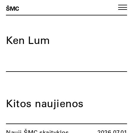
ŠMC
Ken Lum
Kitos naujienos
Nauji ŠMC skaityklos
2026.07.01