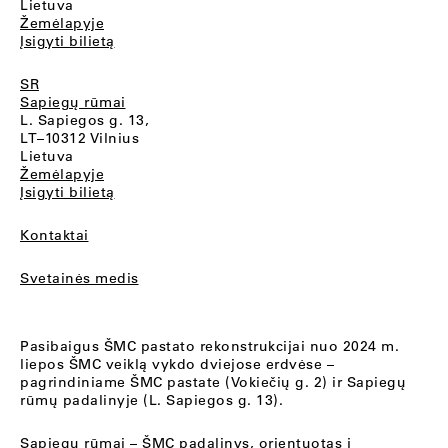
Lietuva
Žemėlapyje
Įsigyti bilietą
SR
Sapiegų rūmai
L. Sapiegos g. 13,
LT–10312 Vilnius
Lietuva
Žemėlapyje
Įsigyti bilietą
Kontaktai
Svetainės medis
Pasibaigus ŠMC pastato rekonstrukcijai nuo 2024 m.
liepos ŠMC veiklą vykdo dviejose erdvėse –
pagrindiniame ŠMC pastate (Vokiečių g. 2) ir Sapiegų
rūmų padalinyje (L. Sapiegos g. 13).
Sapiegų rūmai
– ŠMC padalinys, orientuotas į