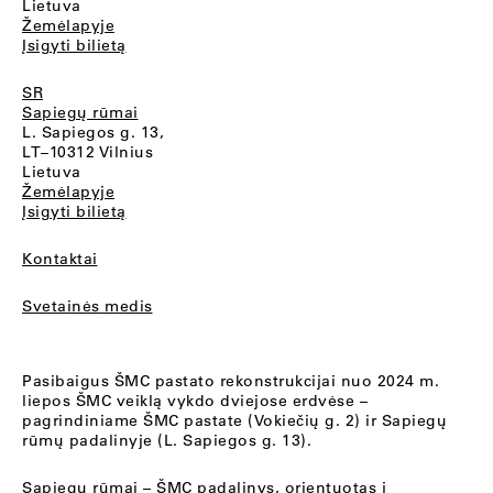
Lietuva
Žemėlapyje
Įsigyti bilietą
SR
Sapiegų rūmai
L. Sapiegos g. 13,
LT–10312 Vilnius
Lietuva
Žemėlapyje
Įsigyti bilietą
Kontaktai
Svetainės medis
Pasibaigus ŠMC pastato rekonstrukcijai nuo 2024 m.
liepos ŠMC veiklą vykdo dviejose erdvėse –
pagrindiniame ŠMC pastate (Vokiečių g. 2) ir Sapiegų
rūmų padalinyje (L. Sapiegos g. 13).
Sapiegų rūmai
– ŠMC padalinys, orientuotas į