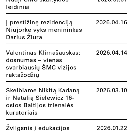
leidiniai
Į prestižinę rezidenciją
2026.04.16
Niujorke vyks menininkas
Darius Žiūra
Valentinas Klimašauskas:
2026.04.14
dosnumas – vienas
svarbiausių ŠMC vizijos
raktažodžių
Skelbiame Nikitą Kadaną
2026.03.10
ir Natalią Sielewicz 16-
osios Baltijos trienalės
kuratoriais
Žvilgsnis į edukacijos
2026.01.22