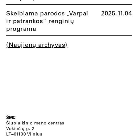
Skelbiama parodos „Varpai
2025.11.04
ir patrankos“ renginių
programa
(Naujienų archyvas)
ŠMC
Šiuolaikinio meno centras
Vokiečių g. 2
LT–01130 Vilnius