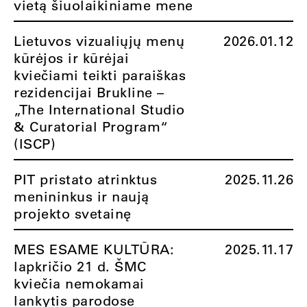
vietą šiuolaikiniame mene
Lietuvos vizualiųjų menų
2026.01.12
kūrėjos ir kūrėjai
kviečiami teikti paraiškas
rezidencijai Brukline –
„The International Studio
& Curatorial Program“
(ISCP)
PIT pristato atrinktus
2025.11.26
menininkus ir naują
projekto svetainę
MES ESAME KULTŪRA:
2025.11.17
lapkričio 21 d. ŠMC
kviečia nemokamai
lankytis parodose