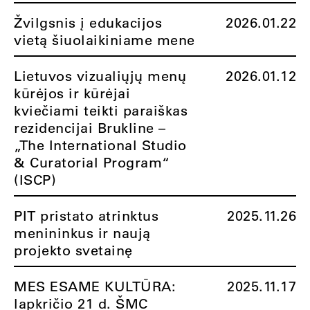
Žvilgsnis į edukacijos
2026.01.22
vietą šiuolaikiniame mene
Lietuvos vizualiųjų menų
2026.01.12
kūrėjos ir kūrėjai
kviečiami teikti paraiškas
rezidencijai Brukline –
„The International Studio
& Curatorial Program“
(ISCP)
PIT pristato atrinktus
2025.11.26
menininkus ir naują
projekto svetainę
MES ESAME KULTŪRA:
2025.11.17
lapkričio 21 d. ŠMC