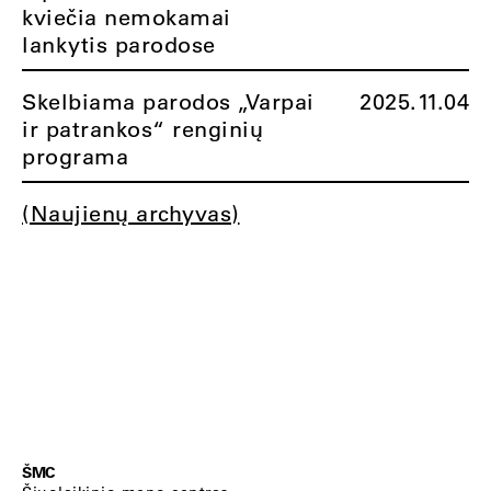
kviečia nemokamai
lankytis parodose
Skelbiama parodos „Varpai
2025.11.04
ir patrankos“ renginių
programa
(Naujienų archyvas)
ŠMC