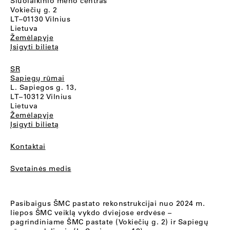
Šiuolaikinio meno centras
Vokiečių g. 2
LT–01130 Vilnius
Lietuva
Žemėlapyje
Įsigyti bilietą
SR
Sapiegų rūmai
L. Sapiegos g. 13,
LT–10312 Vilnius
Lietuva
Žemėlapyje
Įsigyti bilietą
Kontaktai
Svetainės medis
Pasibaigus ŠMC pastato rekonstrukcijai nuo 2024 m.
liepos ŠMC veiklą vykdo dviejose erdvėse –
pagrindiniame ŠMC pastate (Vokiečių g. 2) ir Sapiegų