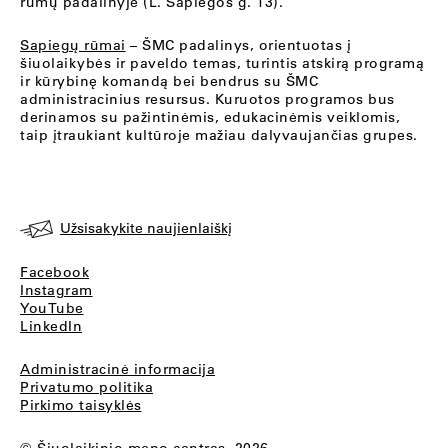
rūmų padalinyje (L. Sapiegos g. 13).
Sapiegų rūmai
– ŠMC padalinys, orientuotas į
šiuolaikybės ir paveldo temas, turintis atskirą programą
ir kūrybinę komandą bei bendrus su ŠMC
administracinius resursus. Kuruotos programos bus
derinamos su pažintinėmis, edukacinėmis veiklomis,
taip įtraukiant kultūroje mažiau dalyvaujančias grupes.
Užsisakykite naujienlaiškį
Facebook
Instagram
YouTube
LinkedIn
Administracinė informacija
Privatumo politika
Pirkimo taisyklės