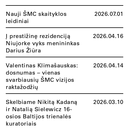
Nauji ŠMC skaityklos
2026.07.01
leidiniai
Į prestižinę rezidenciją
2026.04.16
Niujorke vyks menininkas
Darius Žiūra
Valentinas Klimašauskas:
2026.04.14
dosnumas – vienas
svarbiausių ŠMC vizijos
raktažodžių
Skelbiame Nikitą Kadaną
2026.03.10
ir Natalią Sielewicz 16-
osios Baltijos trienalės
kuratoriais