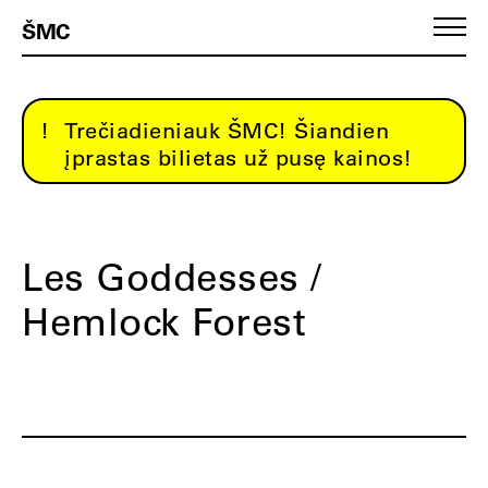
ŠMC
Trečiadieniauk ŠMC! Šiandien
įprastas bilietas už pusę kainos!
Les Goddesses /
Hemlock Forest