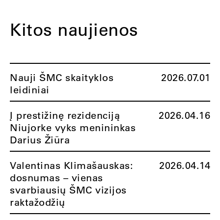
Kitos naujienos
Nauji ŠMC skaityklos
2026.07.01
leidiniai
Į prestižinę rezidenciją
2026.04.16
Niujorke vyks menininkas
Darius Žiūra
Valentinas Klimašauskas:
2026.04.14
dosnumas – vienas
svarbiausių ŠMC vizijos
raktažodžių