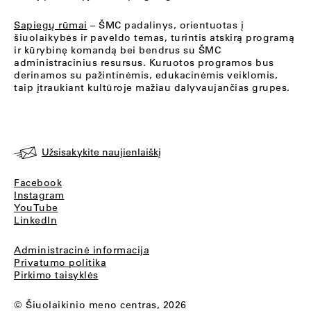
Sapiegų rūmai
– ŠMC padalinys, orientuotas į
šiuolaikybės ir paveldo temas, turintis atskirą programą
ir kūrybinę komandą bei bendrus su ŠMC
administracinius resursus. Kuruotos programos bus
derinamos su pažintinėmis, edukacinėmis veiklomis,
taip įtraukiant kultūroje mažiau dalyvaujančias grupes.
Užsisakykite naujienlaiškį
Facebook
Instagram
YouTube
LinkedIn
Administracinė informacija
Privatumo politika
Pirkimo taisyklės
© Šiuolaikinio meno centras, 2026