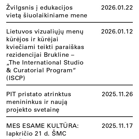
Žvilgsnis į edukacijos
2026.01.22
vietą šiuolaikiniame mene
Lietuvos vizualiųjų menų
2026.01.12
kūrėjos ir kūrėjai
kviečiami teikti paraiškas
rezidencijai Brukline –
„The International Studio
& Curatorial Program“
(ISCP)
PIT pristato atrinktus
2025.11.26
menininkus ir naują
projekto svetainę
MES ESAME KULTŪRA:
2025.11.17
lapkričio 21 d. ŠMC