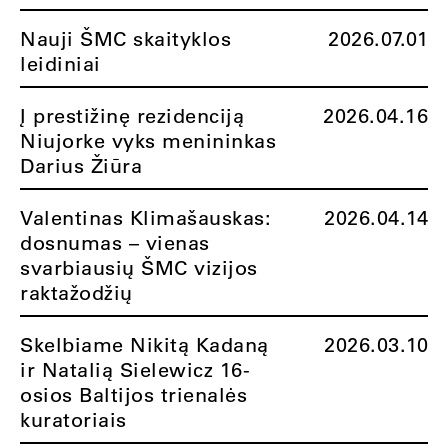
Nauji ŠMC skaityklos
2026.07.01
leidiniai
Į prestižinę rezidenciją
2026.04.16
Niujorke vyks menininkas
Darius Žiūra
Valentinas Klimašauskas:
2026.04.14
dosnumas – vienas
svarbiausių ŠMC vizijos
raktažodžių
Skelbiame Nikitą Kadaną
2026.03.10
ir Natalią Sielewicz 16-
osios Baltijos trienalės
kuratoriais