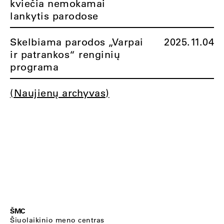
kviečia nemokamai
lankytis parodose
Skelbiama parodos „Varpai
2025.11.04
ir patrankos“ renginių
programa
(Naujienų archyvas)
ŠMC
Šiuolaikinio meno centras