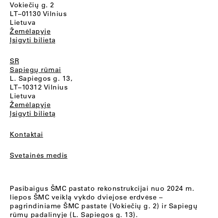
Vokiečių g. 2
LT–01130 Vilnius
Lietuva
Žemėlapyje
Įsigyti bilietą
SR
Sapiegų rūmai
L. Sapiegos g. 13,
LT–10312 Vilnius
Lietuva
Žemėlapyje
Įsigyti bilietą
Kontaktai
Svetainės medis
Pasibaigus ŠMC pastato rekonstrukcijai nuo 2024 m.
liepos ŠMC veiklą vykdo dviejose erdvėse –
pagrindiniame ŠMC pastate (Vokiečių g. 2) ir Sapiegų
rūmų padalinyje (L. Sapiegos g. 13).