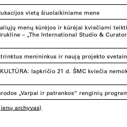
dukacijos vietą šiuolaikiniame mene
aliųjų menų kūrėjos ir kūrėjai kviečiami teikt
Brukline – „The International Studio & Curato
atrinktus menininkus ir naują projekto svetai
ULTŪRA: lapkričio 21 d. ŠMC kviečia nemok
rodos „Varpai ir patrankos“ renginių progra
jienų archyvas)