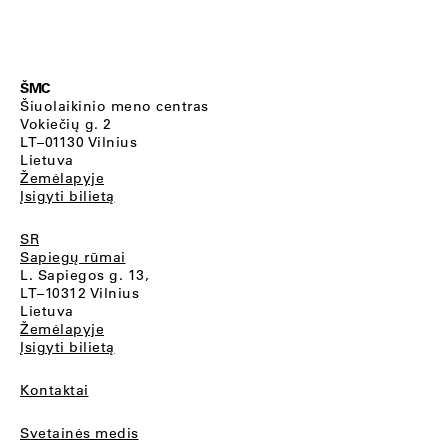
ŠMC
Šiuolaikinio meno centras
Vokiečių g. 2
LT–01130 Vilnius
Lietuva
Žemėlapyje
Įsigyti bilietą
SR
Sapiegų rūmai
L. Sapiegos g. 13,
LT–10312 Vilnius
Lietuva
Žemėlapyje
Įsigyti bilietą
Kontaktai
Svetainės medis