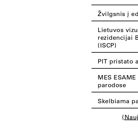
Žvilgsnis į e
Lietuvos vizu
rezidencijai 
(ISCP)
PIT pristato 
MES ESAME K
parodose
Skelbiama pa
(Nau