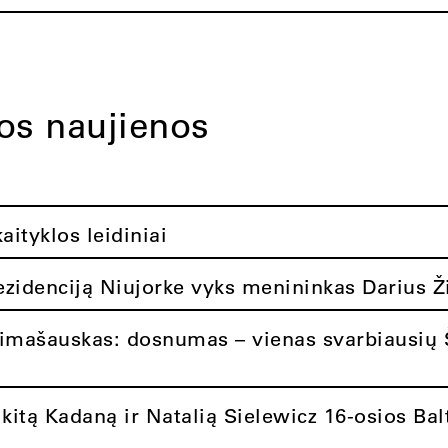
tos naujienos
ityklos leidiniai
rezidenciją Niujorke vyks menininkas Darius Ž
limašauskas: dosnumas – vienas svarbiausių 
itą Kadaną ir Natalią Sielewicz 16-osios Balt