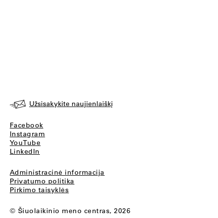
Užsisakykite naujienlaiškį
Facebook
Instagram
YouTube
LinkedIn
Administracinė informacija
Privatumo politika
Pirkimo taisyklės
© Šiuolaikinio meno centras, 2026