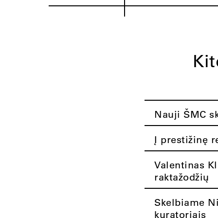
Ki
Nauji ŠMC ska
Į prestižinę 
Valentinas K
raktažodžių
Skelbiame Nik
kuratoriais