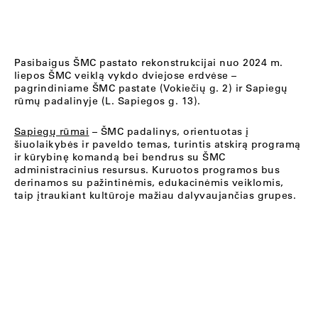
Pasibaigus ŠMC pastato rekonstrukcijai nuo 2024 m.
liepos ŠMC veiklą vykdo dviejose erdvėse –
pagrindiniame ŠMC pastate (Vokiečių g. 2) ir Sapiegų
rūmų padalinyje (L. Sapiegos g. 13).
Sapiegų rūmai
– ŠMC padalinys, orientuotas į
šiuolaikybės ir paveldo temas, turintis atskirą programą
ir kūrybinę komandą bei bendrus su ŠMC
administracinius resursus. Kuruotos programos bus
derinamos su pažintinėmis, edukacinėmis veiklomis,
taip įtraukiant kultūroje mažiau dalyvaujančias grupes.