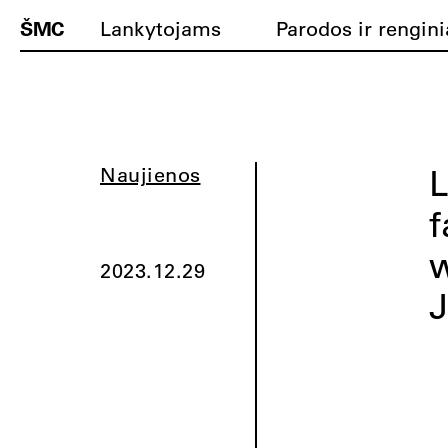
ŠMC
Lankytojams
Parodos ir rengini
L
Naujienos
f
w
2023.12.29
J