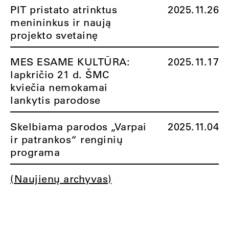
PIT pristato atrinktus
2025.11.26
menininkus ir naują
projekto svetainę
MES ESAME KULTŪRA:
2025.11.17
lapkričio 21 d. ŠMC
kviečia nemokamai
lankytis parodose
Skelbiama parodos „Varpai
2025.11.04
ir patrankos“ renginių
programa
(Naujienų archyvas)