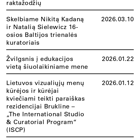
raktažodžių
Skelbiame Nikitą Kadaną
2026.03.10
ir Natalią Sielewicz 16-
osios Baltijos trienalės
kuratoriais
Žvilgsnis į edukacijos
2026.01.22
vietą šiuolaikiniame mene
Lietuvos vizualiųjų menų
2026.01.12
kūrėjos ir kūrėjai
kviečiami teikti paraiškas
rezidencijai Brukline –
„The International Studio
& Curatorial Program“
(ISCP)