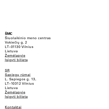
ŠMC
Šiuolaikinio meno centras
Vokiečių g. 2
LT–01130 Vilnius
Lietuva
Žemėlapyje
Įsigyti bilietą
SR
Sapiegų rūmai
L. Sapiegos g. 13,
LT–10312 Vilnius
Lietuva
Žemėlapyje
Įsigyti bilietą
Kontaktai