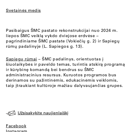
Svetainės medis
Pasibaigus ŠMC pastato rekonstrukcijai nuo 2024 m.
liepos ŠMC veiklą vykdo dviejose erdvėse –
pagrindiniame ŠMC pastate (Vokiečių g. 2) ir Sapiegų
rūmų padalinyje (L. Sapiegos g. 13).
Sapiegų rūmai
– ŠMC padalinys, orientuotas į
šiuolaikybės ir paveldo temas, turintis atskirą programą
ir kūrybinę komandą bei bendrus su ŠMC
administracinius resursus. Kuruotos programos bus
derinamos su pažintinėmis, edukacinėmis veiklomis,
taip įtraukiant kultūroje mažiau dalyvaujančias grupes.
Užsisakykite naujienlaiškį
Facebook
Instagram