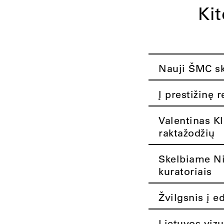
Ki
Nauji ŠMC ska
Į prestižinę 
Valentinas K
raktažodžių
Skelbiame Nik
kuratoriais
Žvilgsnis į e
Lietuvos vizu