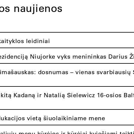
tos naujienos
ityklos leidiniai
rezidenciją Niujorke vyks menininkas Darius Ž
limašauskas: dosnumas – vienas svarbiausių 
itą Kadaną ir Natalią Sielewicz 16-osios Balt
dukacijos vietą šiuolaikiniame mene
aliųjų menų kūrėjos ir kūrėjai kviečiami teikt