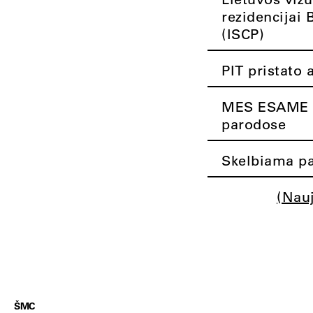
rezidencijai 
(ISCP)
PIT pristato 
MES ESAME K
parodose
Skelbiama pa
(Nau
ŠMC