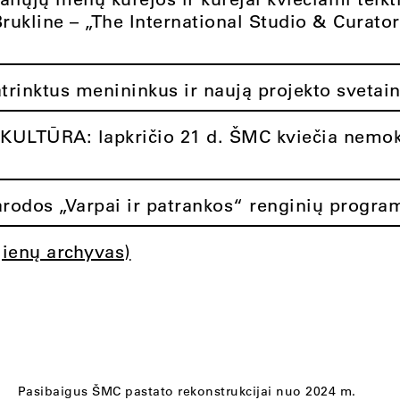
Brukline – „The International Studio & Curato
atrinktus menininkus ir naują projekto svetai
ULTŪRA: lapkričio 21 d. ŠMC kviečia nemok
rodos „Varpai ir patrankos“ renginių progra
jienų archyvas)
Pasibaigus ŠMC pastato rekonstrukcijai nuo 2024 m.