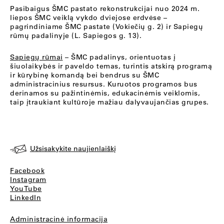
Pasibaigus ŠMC pastato rekonstrukcijai nuo 2024 m.
liepos ŠMC veiklą vykdo dviejose erdvėse –
pagrindiniame ŠMC pastate (Vokiečių g. 2) ir Sapiegų
rūmų padalinyje (L. Sapiegos g. 13).
Sapiegų rūmai
– ŠMC padalinys, orientuotas į
šiuolaikybės ir paveldo temas, turintis atskirą programą
ir kūrybinę komandą bei bendrus su ŠMC
administracinius resursus. Kuruotos programos bus
derinamos su pažintinėmis, edukacinėmis veiklomis,
taip įtraukiant kultūroje mažiau dalyvaujančias grupes.
Užsisakykite naujienlaiškį
Facebook
Instagram
YouTube
LinkedIn
Administracinė informacija