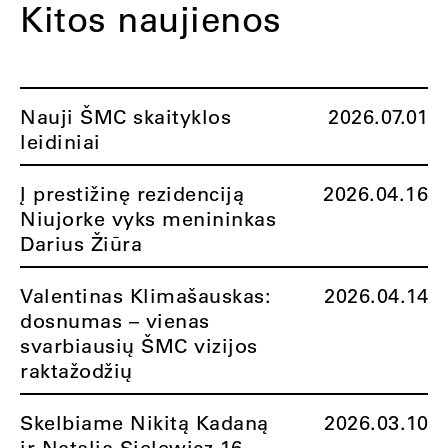
Kitos naujienos
Nauji ŠMC skaityklos
2026.07.01
leidiniai
Į prestižinę rezidenciją
2026.04.16
Niujorke vyks menininkas
Darius Žiūra
Valentinas Klimašauskas:
2026.04.14
dosnumas – vienas
svarbiausių ŠMC vizijos
raktažodžių
Skelbiame Nikitą Kadaną
2026.03.10
ir Natalią Sielewicz 16-