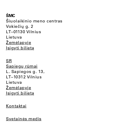
ŠMC
Šiuolaikinio meno centras
Vokiečių g. 2
LT–01130 Vilnius
Lietuva
Žemėlapyje
Įsigyti bilietą
SR
Sapiegų rūmai
L. Sapiegos g. 13,
LT–10312 Vilnius
Lietuva
Žemėlapyje
Įsigyti bilietą
Kontaktai
Svetainės medis