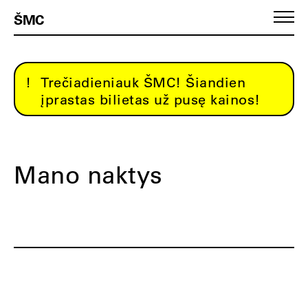
ŠMC
Trečiadieniauk ŠMC! Šiandien
įprastas bilietas už pusę kainos!
Mano naktys