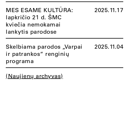
MES ESAME KULTŪRA:
2025.11.17
lapkričio 21 d. ŠMC
kviečia nemokamai
lankytis parodose
Skelbiama parodos „Varpai
2025.11.04
ir patrankos“ renginių
programa
(Naujienų archyvas)