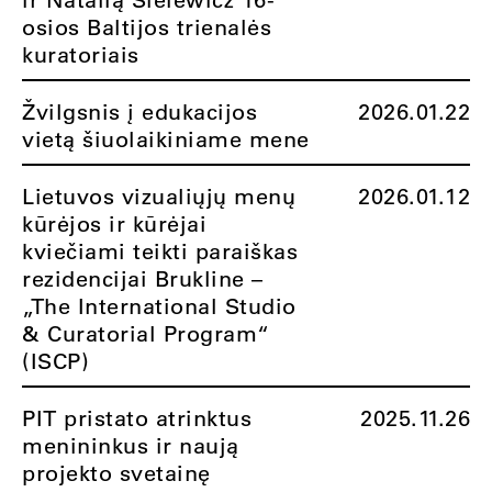
osios Baltijos trienalės
kuratoriais
Žvilgsnis į edukacijos
2026.01.22
vietą šiuolaikiniame mene
Lietuvos vizualiųjų menų
2026.01.12
kūrėjos ir kūrėjai
kviečiami teikti paraiškas
rezidencijai Brukline –
„The International Studio
& Curatorial Program“
(ISCP)
PIT pristato atrinktus
2025.11.26
menininkus ir naują
projekto svetainę