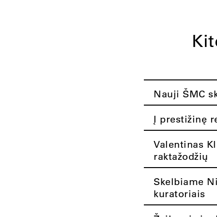
Ki
Nauji ŠMC ska
Į prestižinę 
Valentinas K
raktažodžių
Skelbiame Nik
kuratoriais