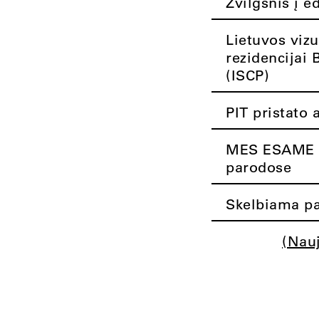
Žvilgsnis į e
Lietuvos vizu
rezidencijai 
(ISCP)
PIT pristato 
MES ESAME K
parodose
Skelbiama pa
(Nau