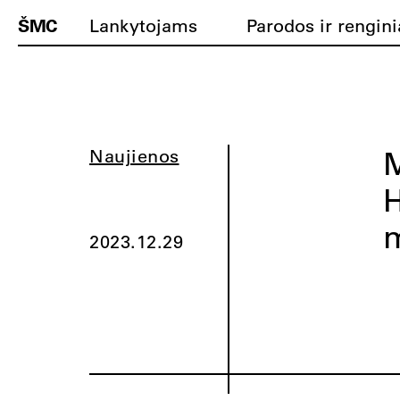
ŠMC
Lankytojams
Parodos ir rengini
M
Naujienos
H
m
2023.12.29