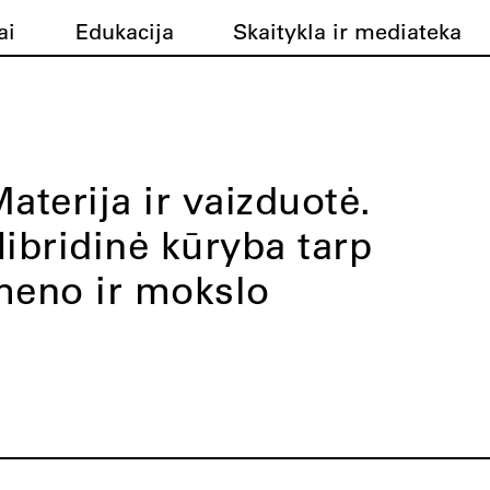
ai
Edukacija
Skaitykla ir mediateka
aterija ir vaizduotė.
ibridinė kūryba tarp
eno ir mokslo