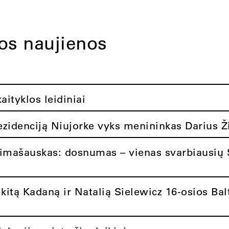
tos naujienos
ityklos leidiniai
rezidenciją Niujorke vyks menininkas Darius Ž
limašauskas: dosnumas – vienas svarbiausių 
itą Kadaną ir Natalią Sielewicz 16-osios Balt