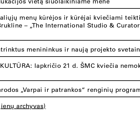
dukacijos vietą šiuolaikiniame mene
aliųjų menų kūrėjos ir kūrėjai kviečiami teikt
Brukline – „The International Studio & Curato
atrinktus menininkus ir naują projekto svetai
ULTŪRA: lapkričio 21 d. ŠMC kviečia nemok
rodos „Varpai ir patrankos“ renginių progra
jienų archyvas)