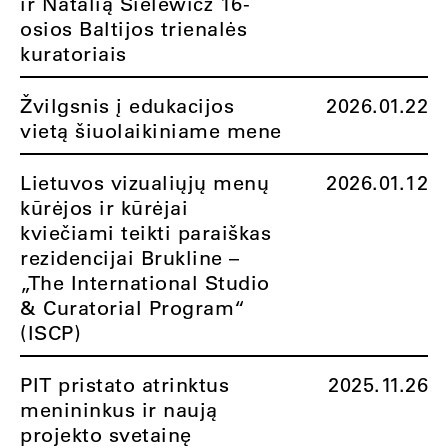
ir Natalią Sielewicz 16-
osios Baltijos trienalės
kuratoriais
Žvilgsnis į edukacijos
2026.01.22
vietą šiuolaikiniame mene
Lietuvos vizualiųjų menų
2026.01.12
kūrėjos ir kūrėjai
kviečiami teikti paraiškas
rezidencijai Brukline –
„The International Studio
& Curatorial Program“
(ISCP)
PIT pristato atrinktus
2025.11.26
menininkus ir naują
projekto svetainę