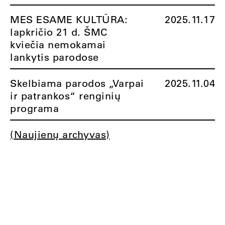
MES ESAME KULTŪRA:
2025.11.17
lapkričio 21 d. ŠMC
kviečia nemokamai
lankytis parodose
Skelbiama parodos „Varpai
2025.11.04
ir patrankos“ renginių
programa
(Naujienų archyvas)