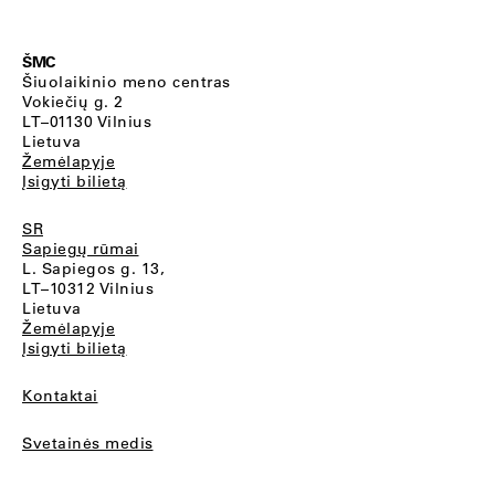
ŠMC
Šiuolaikinio meno centras
Vokiečių g. 2
LT–01130 Vilnius
Lietuva
Žemėlapyje
Įsigyti bilietą
SR
Sapiegų rūmai
L. Sapiegos g. 13,
LT–10312 Vilnius
Lietuva
Žemėlapyje
Įsigyti bilietą
Kontaktai
Svetainės medis