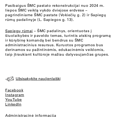
Pasibaigus ŠMC pastato rekonstrukcijai nuo 2024 m.
liepos ŠMC veiklą vykdo dviejose erdvėse –
pagrindiniame ŠMC pastate (Vokiečių g. 2) ir Sapiegų
rūmų padalinyje (L. Sapiegos g. 13).
Sapiegų rūmai
– ŠMC padalinys, orientuotas į
šiuolaikybės ir paveldo temas, turintis atskirą programą
ir kūrybinę komandą bei bendrus su ŠMC
administracinius resursus. Kuruotos programos bus
derinamos su pažintinėmis, edukacinėmis veiklomis,
taip įtraukiant kultūroje mažiau dalyvaujančias grupes.
Užsisakykite naujienlaiškį
Facebook
Instagram
YouTube
LinkedIn
Administracinė informacija