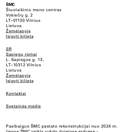
ŠMC
Šiuolaikinio meno centras
Vokiečių g. 2
LT–01130 Vilnius
Lietuva
Žemėlapyje
Įsigyti bilietą
SR
Sapiegų rūmai
L. Sapiegos g. 13,
LT–10312 Vilnius
Lietuva
Žemėlapyje
Įsigyti bilietą
Kontaktai
Svetainės medis
Pasibaigus ŠMC pastato rekonstrukcijai nuo 2024 m.
liepos ŠMC veiklą vykdo dviejose erdvėse –