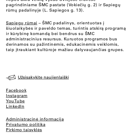
pagrindiniame ŠMC pastate (Vokiečių g. 2) ir Sapiegų
rūmų padalinyje (L. Sapiegos g. 13).
Sapiegų rūmai
– ŠMC padalinys, orientuotas į
šiuolaikybės ir paveldo temas, turintis atskirą programą
ir kūrybinę komandą bei bendrus su ŠMC
administracinius resursus. Kuruotos programos bus
derinamos su pažintinėmis, edukacinėmis veiklomis,
taip įtraukiant kultūroje mažiau dalyvaujančias grupes.
Užsisakykite naujienlaiškį
Facebook
Instagram
YouTube
LinkedIn
Administracinė informacija
Privatumo politika
Pirkimo taisyklės