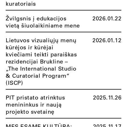
kuratoriais
Žvilgsnis į edukacijos
2026.01.22
vietą šiuolaikiniame mene
Lietuvos vizualiųjų menų
2026.01.12
kūrėjos ir kūrėjai
kviečiami teikti paraiškas
rezidencijai Brukline –
„The International Studio
& Curatorial Program“
(ISCP)
PIT pristato atrinktus
2025.11.26
menininkus ir naują
projekto svetainę
MES ESAME KULTŪRA:
2025.11.17