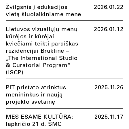
Žvilgsnis į edukacijos
2026.01.22
vietą šiuolaikiniame mene
Lietuvos vizualiųjų menų
2026.01.12
kūrėjos ir kūrėjai
kviečiami teikti paraiškas
rezidencijai Brukline –
„The International Studio
& Curatorial Program“
(ISCP)
PIT pristato atrinktus
2025.11.26
menininkus ir naują
projekto svetainę
MES ESAME KULTŪRA:
2025.11.17
lapkričio 21 d. ŠMC