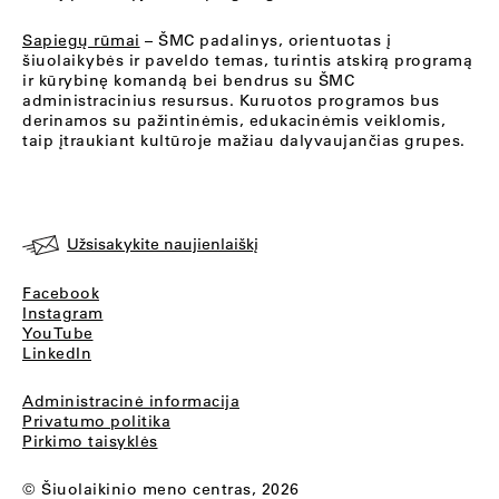
Sapiegų rūmai
– ŠMC padalinys, orientuotas į
šiuolaikybės ir paveldo temas, turintis atskirą programą
ir kūrybinę komandą bei bendrus su ŠMC
administracinius resursus. Kuruotos programos bus
derinamos su pažintinėmis, edukacinėmis veiklomis,
taip įtraukiant kultūroje mažiau dalyvaujančias grupes.
Užsisakykite naujienlaiškį
Facebook
Instagram
YouTube
LinkedIn
Administracinė informacija
Privatumo politika
Pirkimo taisyklės
© Šiuolaikinio meno centras, 2026