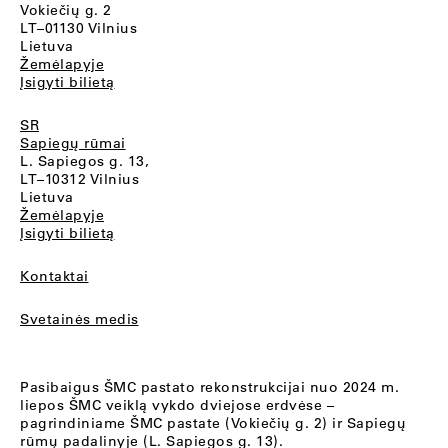
Vokiečių g. 2
LT–01130 Vilnius
Lietuva
Žemėlapyje
Įsigyti bilietą
SR
Sapiegų rūmai
L. Sapiegos g. 13,
LT–10312 Vilnius
Lietuva
Žemėlapyje
Įsigyti bilietą
Kontaktai
Svetainės medis
Pasibaigus ŠMC pastato rekonstrukcijai nuo 2024 m.
liepos ŠMC veiklą vykdo dviejose erdvėse –
pagrindiniame ŠMC pastate (Vokiečių g. 2) ir Sapiegų
rūmų padalinyje (L. Sapiegos g. 13).