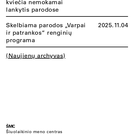
kviečia nemokamai
lankytis parodose
Skelbiama parodos „Varpai
2025.11.04
ir patrankos“ renginių
programa
(Naujienų archyvas)
ŠMC
Šiuolaikinio meno centras