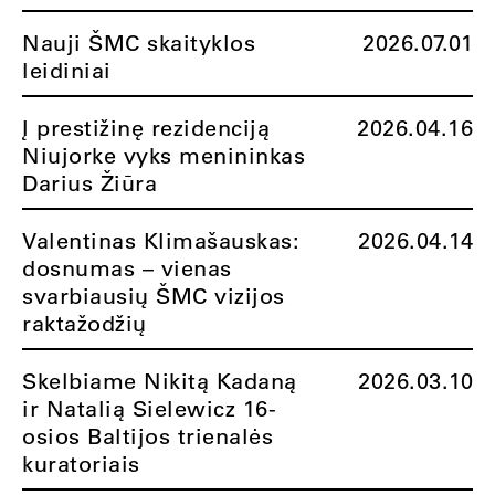
Nauji ŠMC skaityklos
2026.07.01
leidiniai
Į prestižinę rezidenciją
2026.04.16
Niujorke vyks menininkas
Darius Žiūra
Valentinas Klimašauskas:
2026.04.14
dosnumas – vienas
svarbiausių ŠMC vizijos
raktažodžių
Skelbiame Nikitą Kadaną
2026.03.10
ir Natalią Sielewicz 16-
osios Baltijos trienalės
kuratoriais