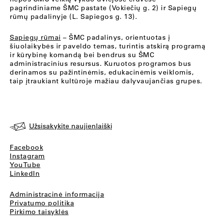
pagrindiniame ŠMC pastate (Vokiečių g. 2) ir Sapiegų
rūmų padalinyje (L. Sapiegos g. 13).
Sapiegų rūmai
– ŠMC padalinys, orientuotas į
šiuolaikybės ir paveldo temas, turintis atskirą programą
ir kūrybinę komandą bei bendrus su ŠMC
administracinius resursus. Kuruotos programos bus
derinamos su pažintinėmis, edukacinėmis veiklomis,
taip įtraukiant kultūroje mažiau dalyvaujančias grupes.
Užsisakykite naujienlaiškį
Facebook
Instagram
YouTube
LinkedIn
Administracinė informacija
Privatumo politika
Pirkimo taisyklės