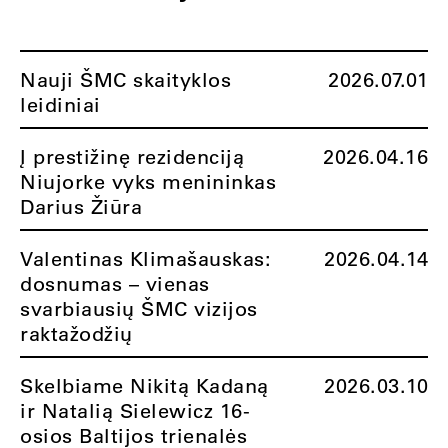
Nauji ŠMC skaityklos
2026.07.01
leidiniai
Į prestižinę rezidenciją
2026.04.16
Niujorke vyks menininkas
Darius Žiūra
Valentinas Klimašauskas:
2026.04.14
dosnumas – vienas
svarbiausių ŠMC vizijos
raktažodžių
Skelbiame Nikitą Kadaną
2026.03.10
ir Natalią Sielewicz 16-
osios Baltijos trienalės