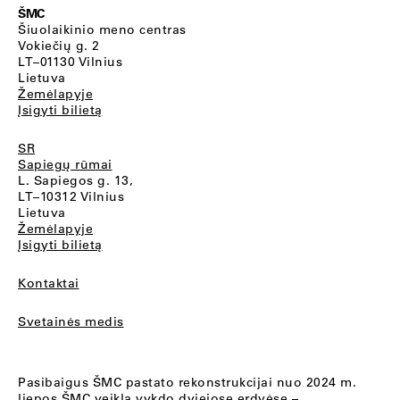
ŠMC
Šiuolaikinio meno centras
Vokiečių g. 2
LT–01130 Vilnius
Lietuva
Žemėlapyje
Įsigyti bilietą
SR
Sapiegų rūmai
L. Sapiegos g. 13,
LT–10312 Vilnius
Lietuva
Žemėlapyje
Įsigyti bilietą
Kontaktai
Svetainės medis
Pasibaigus ŠMC pastato rekonstrukcijai nuo 2024 m.
liepos ŠMC veiklą vykdo dviejose erdvėse –