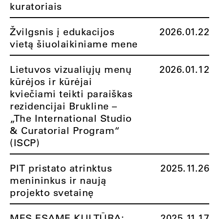
kuratoriais
Žvilgsnis į edukacijos
2026.01.22
vietą šiuolaikiniame mene
Lietuvos vizualiųjų menų
2026.01.12
kūrėjos ir kūrėjai
kviečiami teikti paraiškas
rezidencijai Brukline –
„The International Studio
& Curatorial Program“
(ISCP)
PIT pristato atrinktus
2025.11.26
menininkus ir naują
projekto svetainę
MES ESAME KULTŪRA:
2025.11.17