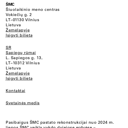
ŠMC
Šiuolaikinio meno centras
Vokiečių g. 2
LT–01130 Vilnius
Lietuva
Žemėlapyje
Įsigyti bilietą
SR
Sapiegų rūmai
L. Sapiegos g. 13,
LT–10312 Vilnius
Lietuva
Žemėlapyje
Įsigyti bilietą
Kontaktai
Svetainės medis
Pasibaigus ŠMC pastato rekonstrukcijai nuo 2024 m.
liepos ŠMC veiklą vykdo dviejose erdvėse –