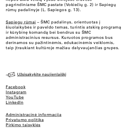
pagrindiniame ŠMC pastate (Vokiečių g. 2) ir Sapiegų
rūmų padalinyje (L. Sapiegos g. 13).
Sapiegų rūmai
– ŠMC padalinys, orientuotas į
šiuolaikybės ir paveldo temas, turintis atskirą programą
ir kūrybinę komandą bei bendrus su ŠMC
administracinius resursus. Kuruotos programos bus
derinamos su pažintinėmis, edukacinėmis veiklomis,
taip įtraukiant kultūroje mažiau dalyvaujančias grupes.
Užsisakykite naujienlaiškį
Facebook
Instagram
YouTube
LinkedIn
Administracinė informacija
Privatumo politika
Pirkimo taisyklės