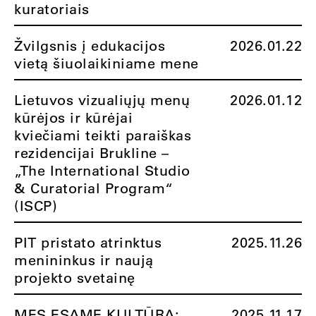
kuratoriais
Žvilgsnis į edukacijos
2026.01.22
vietą šiuolaikiniame mene
Lietuvos vizualiųjų menų
2026.01.12
kūrėjos ir kūrėjai
kviečiami teikti paraiškas
rezidencijai Brukline –
„The International Studio
& Curatorial Program“
(ISCP)
PIT pristato atrinktus
2025.11.26
menininkus ir naują
projekto svetainę
MES ESAME KULTŪRA:
2025.11.17