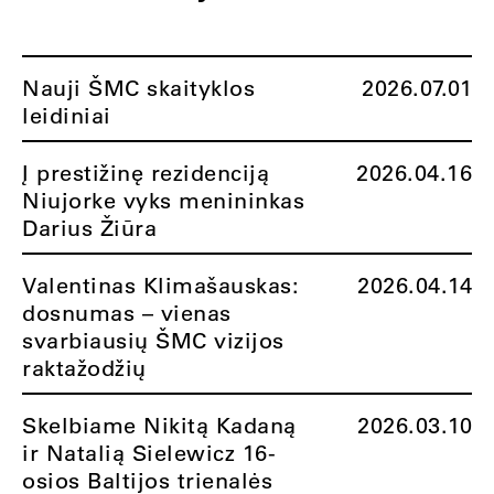
Nauji ŠMC skaityklos
2026.07.01
leidiniai
Į prestižinę rezidenciją
2026.04.16
Niujorke vyks menininkas
Darius Žiūra
Valentinas Klimašauskas:
2026.04.14
dosnumas – vienas
svarbiausių ŠMC vizijos
raktažodžių
Skelbiame Nikitą Kadaną
2026.03.10
ir Natalią Sielewicz 16-
osios Baltijos trienalės