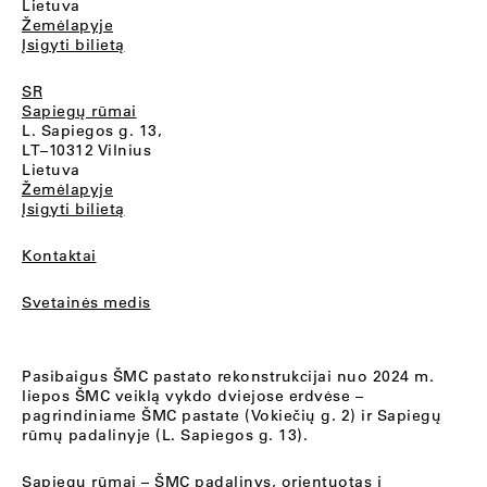
Lietuva
Žemėlapyje
Įsigyti bilietą
SR
Sapiegų rūmai
L. Sapiegos g. 13,
LT–10312 Vilnius
Lietuva
Žemėlapyje
Įsigyti bilietą
Kontaktai
Svetainės medis
Pasibaigus ŠMC pastato rekonstrukcijai nuo 2024 m.
liepos ŠMC veiklą vykdo dviejose erdvėse –
pagrindiniame ŠMC pastate (Vokiečių g. 2) ir Sapiegų
rūmų padalinyje (L. Sapiegos g. 13).
Sapiegų rūmai
– ŠMC padalinys, orientuotas į