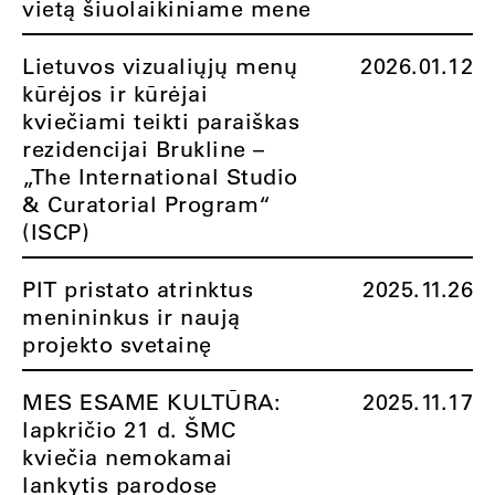
vietą šiuolaikiniame mene
Lietuvos vizualiųjų menų
2026.01.12
kūrėjos ir kūrėjai
kviečiami teikti paraiškas
rezidencijai Brukline –
„The International Studio
& Curatorial Program“
(ISCP)
PIT pristato atrinktus
2025.11.26
menininkus ir naują
projekto svetainę
MES ESAME KULTŪRA:
2025.11.17
lapkričio 21 d. ŠMC
kviečia nemokamai
lankytis parodose