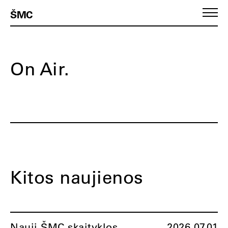
ŠMC
On Air.
Kitos naujienos
Nauji ŠMC skaityklos
2026.07.01