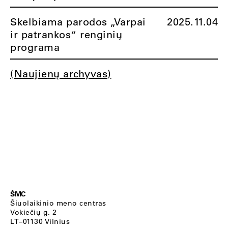
Skelbiama parodos „Varpai
2025.11.04
ir patrankos“ renginių
programa
(Naujienų archyvas)
ŠMC
Šiuolaikinio meno centras
Vokiečių g. 2
LT–01130 Vilnius