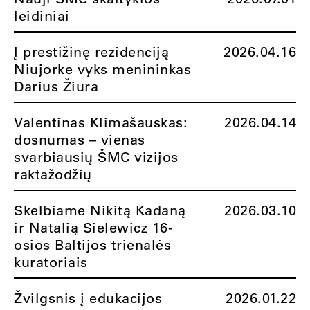
leidiniai
Į prestižinę rezidenciją
2026.04.16
Niujorke vyks menininkas
Darius Žiūra
Valentinas Klimašauskas:
2026.04.14
dosnumas – vienas
svarbiausių ŠMC vizijos
raktažodžių
Skelbiame Nikitą Kadaną
2026.03.10
ir Natalią Sielewicz 16-
osios Baltijos trienalės
kuratoriais
Žvilgsnis į edukacijos
2026.01.22