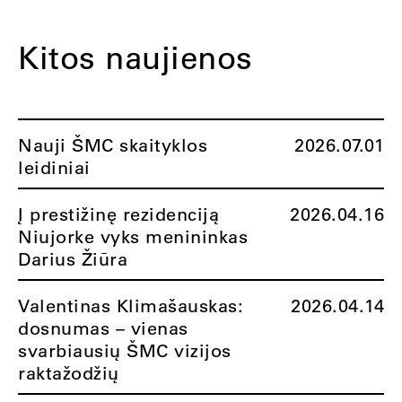
Kitos naujienos
Nauji ŠMC skaityklos
2026.07.01
leidiniai
Į prestižinę rezidenciją
2026.04.16
Niujorke vyks menininkas
Darius Žiūra
Valentinas Klimašauskas:
2026.04.14
dosnumas – vienas
svarbiausių ŠMC vizijos
raktažodžių