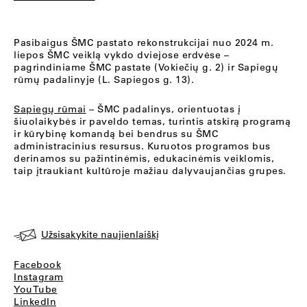
Pasibaigus ŠMC pastato rekonstrukcijai nuo 2024 m.
liepos ŠMC veiklą vykdo dviejose erdvėse –
pagrindiniame ŠMC pastate (Vokiečių g. 2) ir Sapiegų
rūmų padalinyje (L. Sapiegos g. 13).
Sapiegų rūmai
– ŠMC padalinys, orientuotas į
šiuolaikybės ir paveldo temas, turintis atskirą programą
ir kūrybinę komandą bei bendrus su ŠMC
administracinius resursus. Kuruotos programos bus
derinamos su pažintinėmis, edukacinėmis veiklomis,
taip įtraukiant kultūroje mažiau dalyvaujančias grupes.
Užsisakykite naujienlaiškį
Facebook
Instagram
YouTube
LinkedIn