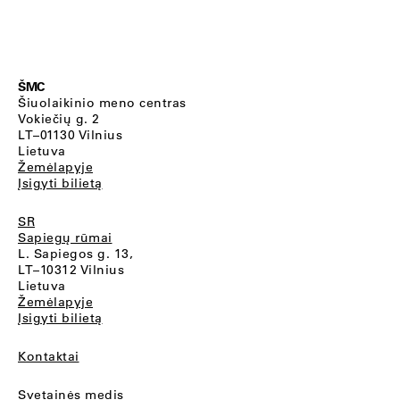
ŠMC
Šiuolaikinio meno centras
Vokiečių g. 2
LT–01130 Vilnius
Lietuva
Žemėlapyje
Įsigyti bilietą
SR
Sapiegų rūmai
L. Sapiegos g. 13,
LT–10312 Vilnius
Lietuva
Žemėlapyje
Įsigyti bilietą
Kontaktai
Svetainės medis