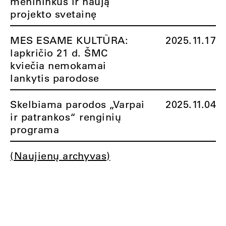
menininkus ir naują
projekto svetainę
MES ESAME KULTŪRA:
2025.11.17
lapkričio 21 d. ŠMC
kviečia nemokamai
lankytis parodose
Skelbiama parodos „Varpai
2025.11.04
ir patrankos“ renginių
programa
(Naujienų archyvas)