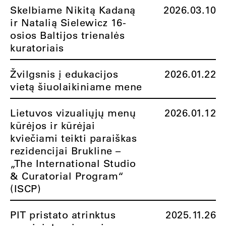
Skelbiame Nikitą Kadaną
2026.03.10
ir Natalią Sielewicz 16-
osios Baltijos trienalės
kuratoriais
Žvilgsnis į edukacijos
2026.01.22
vietą šiuolaikiniame mene
Lietuvos vizualiųjų menų
2026.01.12
kūrėjos ir kūrėjai
kviečiami teikti paraiškas
rezidencijai Brukline –
„The International Studio
& Curatorial Program“
(ISCP)
PIT pristato atrinktus
2025.11.26