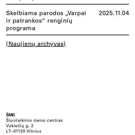
Skelbiama parodos „Varpai
2025.11.04
ir patrankos“ renginių
programa
(Naujienų archyvas)
ŠMC
Šiuolaikinio meno centras
Vokiečių g. 2
LT–01130 Vilnius