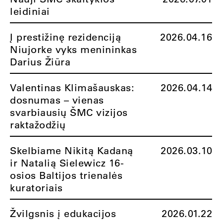
leidiniai
Į prestižinę rezidenciją
2026.04.16
Niujorke vyks menininkas
Darius Žiūra
Valentinas Klimašauskas:
2026.04.14
dosnumas – vienas
svarbiausių ŠMC vizijos
raktažodžių
Skelbiame Nikitą Kadaną
2026.03.10
ir Natalią Sielewicz 16-
osios Baltijos trienalės
kuratoriais
Žvilgsnis į edukacijos
2026.01.22