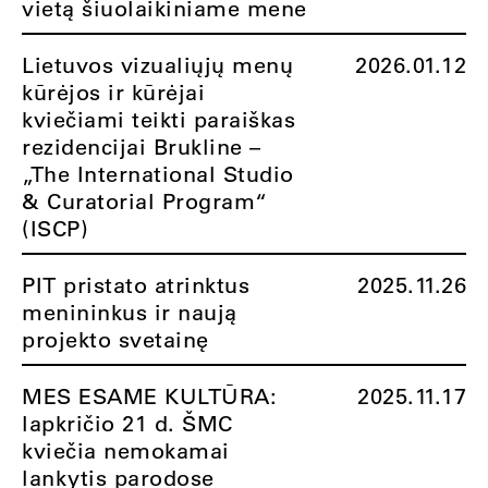
vietą šiuolaikiniame mene
Lietuvos vizualiųjų menų
2026.01.12
kūrėjos ir kūrėjai
kviečiami teikti paraiškas
rezidencijai Brukline –
„The International Studio
& Curatorial Program“
(ISCP)
PIT pristato atrinktus
2025.11.26
menininkus ir naują
projekto svetainę
MES ESAME KULTŪRA:
2025.11.17
lapkričio 21 d. ŠMC
kviečia nemokamai
lankytis parodose