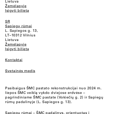
Lietuva
Žemėlapyje
Įsigyti bilietą
SR
Sapiegų rūmai
L. Sapiegos g. 13,
LT–10312 Vilnius
Lietuva
Žemėlapyje
Įsigyti bilietą
Kontaktai
Svetainės medis
Pasibaigus ŠMC pastato rekonstrukcijai nuo 2024 m.
liepos ŠMC veiklą vykdo dviejose erdvėse –
pagrindiniame ŠMC pastate (Vokiečių g. 2) ir Sapiegų
rūmų padalinyje (L. Sapiegos g. 13).
Sapiegų rūmai
– ŠMC padalinys, orientuotas į