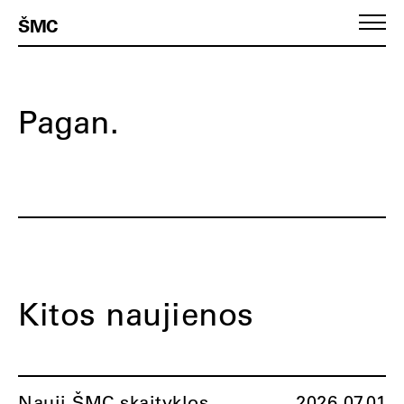
ŠMC
Pagan.
Kitos naujienos
Nauji ŠMC skaityklos
2026.07.01