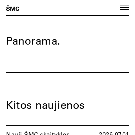
ŠMC
Panorama.
Kitos naujienos
Nauji ŠMC skaityklos
2026.07.01