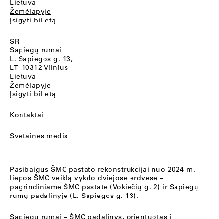
Lietuva
Žemėlapyje
Įsigyti bilietą
SR
Sapiegų rūmai
L. Sapiegos g. 13,
LT–10312 Vilnius
Lietuva
Žemėlapyje
Įsigyti bilietą
Kontaktai
Svetainės medis
Pasibaigus ŠMC pastato rekonstrukcijai nuo 2024 m.
liepos ŠMC veiklą vykdo dviejose erdvėse –
pagrindiniame ŠMC pastate (Vokiečių g. 2) ir Sapiegų
rūmų padalinyje (L. Sapiegos g. 13).
Sapiegų rūmai
– ŠMC padalinys, orientuotas į