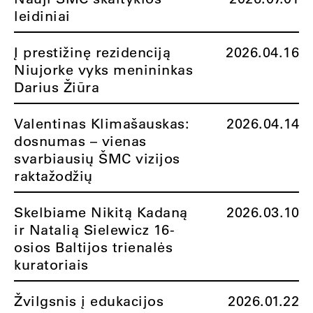
leidiniai
Į prestižinę rezidenciją
2026.04.16
Niujorke vyks menininkas
Darius Žiūra
Valentinas Klimašauskas:
2026.04.14
dosnumas – vienas
svarbiausių ŠMC vizijos
raktažodžių
Skelbiame Nikitą Kadaną
2026.03.10
ir Natalią Sielewicz 16-
osios Baltijos trienalės
kuratoriais
Žvilgsnis į edukacijos
2026.01.22