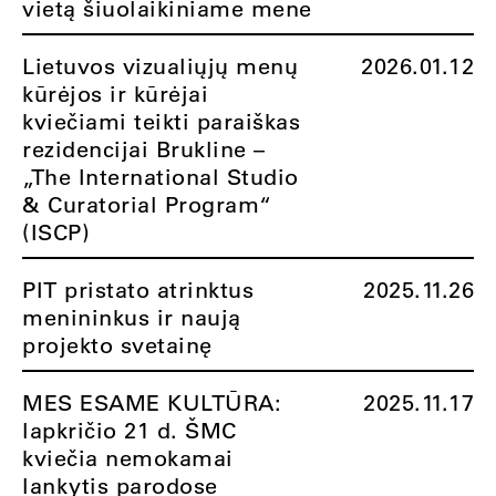
vietą šiuolaikiniame mene
Lietuvos vizualiųjų menų
2026.01.12
kūrėjos ir kūrėjai
kviečiami teikti paraiškas
rezidencijai Brukline –
„The International Studio
& Curatorial Program“
(ISCP)
PIT pristato atrinktus
2025.11.26
menininkus ir naują
projekto svetainę
MES ESAME KULTŪRA:
2025.11.17
lapkričio 21 d. ŠMC
kviečia nemokamai
lankytis parodose