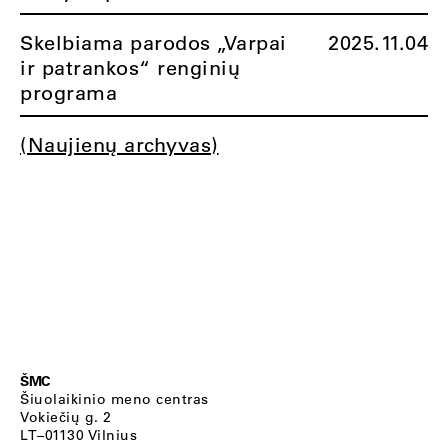
Skelbiama parodos „Varpai
2025.11.04
ir patrankos“ renginių
programa
(Naujienų archyvas)
ŠMC
Šiuolaikinio meno centras
Vokiečių g. 2
LT–01130 Vilnius