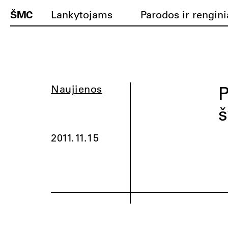
ŠMC
Lankytojams
Parodos ir rengini
P
Naujienos
š
2011.11.15