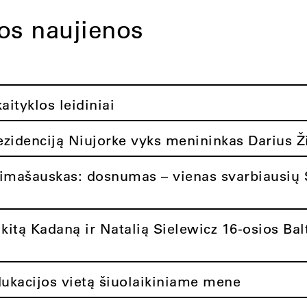
tos naujienos
ityklos leidiniai
rezidenciją Niujorke vyks menininkas Darius Ž
limašauskas: dosnumas – vienas svarbiausių 
itą Kadaną ir Natalią Sielewicz 16-osios Balt
dukacijos vietą šiuolaikiniame mene