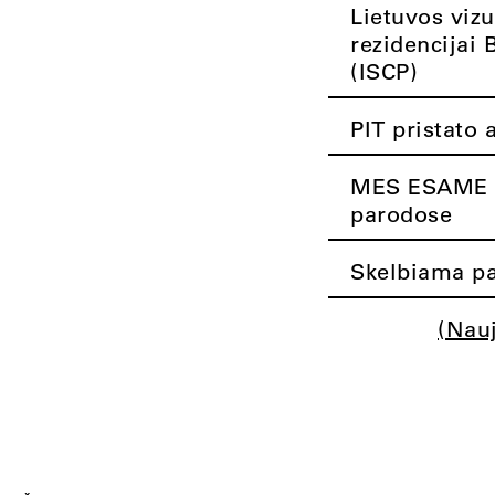
Lietuvos vizu
rezidencijai 
(ISCP)
PIT pristato 
MES ESAME K
parodose
Skelbiama pa
(Nau