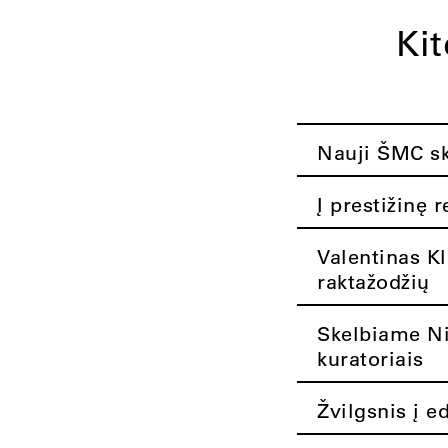
Ki
Nauji ŠMC ska
Į prestižinę 
Valentinas K
raktažodžių
Skelbiame Nik
kuratoriais
Žvilgsnis į e