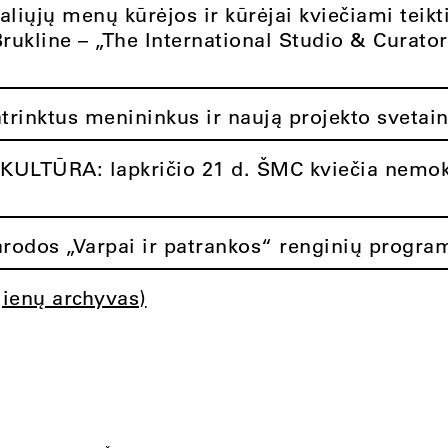
aliųjų menų kūrėjos ir kūrėjai kviečiami teikt
Brukline – „The International Studio & Curato
atrinktus menininkus ir naują projekto svetai
ULTŪRA: lapkričio 21 d. ŠMC kviečia nemok
rodos „Varpai ir patrankos“ renginių progra
jienų archyvas)