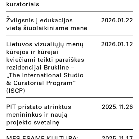
kuratoriais
Žvilgsnis į edukacijos
2026.01.22
vietą šiuolaikiniame mene
Lietuvos vizualiųjų menų
2026.01.12
kūrėjos ir kūrėjai
kviečiami teikti paraiškas
rezidencijai Brukline –
„The International Studio
& Curatorial Program“
(ISCP)
PIT pristato atrinktus
2025.11.26
menininkus ir naują
projekto svetainę
MES ESAME KULTŪRA:
2025.11.17