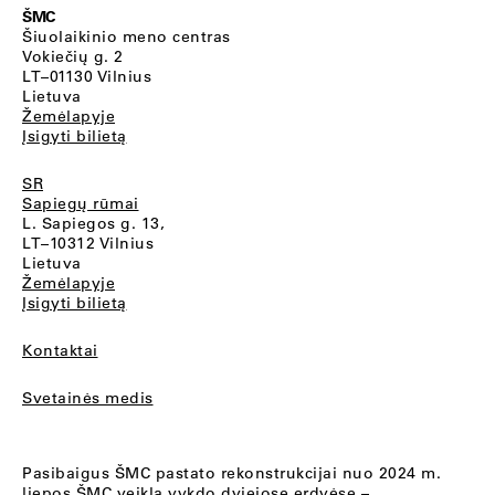
ŠMC
Šiuolaikinio meno centras
Vokiečių g. 2
LT–01130 Vilnius
Lietuva
Žemėlapyje
Įsigyti bilietą
SR
Sapiegų rūmai
L. Sapiegos g. 13,
LT–10312 Vilnius
Lietuva
Žemėlapyje
Įsigyti bilietą
Kontaktai
Svetainės medis
Pasibaigus ŠMC pastato rekonstrukcijai nuo 2024 m.
liepos ŠMC veiklą vykdo dviejose erdvėse –