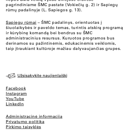
pagrindiniame ŠMC pastate (Vokiečių g. 2) ir Sapiegų
rūmų padalinyje (L. Sapiegos g. 13).
Sapiegų rūmai
– ŠMC padalinys, orientuotas į
šiuolaikybės ir paveldo temas, turintis atskirą programą
ir kūrybinę komandą bei bendrus su ŠMC
administracinius resursus. Kuruotos programos bus
derinamos su pažintinėmis, edukacinėmis veiklomis,
taip įtraukiant kultūroje mažiau dalyvaujančias grupes.
Užsisakykite naujienlaiškį
Facebook
Instagram
YouTube
LinkedIn
Administracinė informacija
Privatumo politika
Pirkimo taisyklės