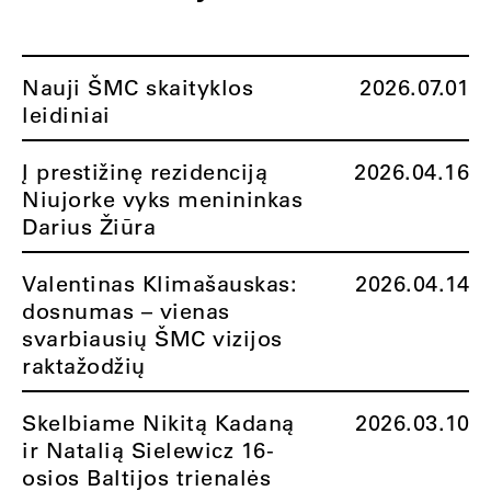
Nauji ŠMC skaityklos
2026.07.01
leidiniai
Į prestižinę rezidenciją
2026.04.16
Niujorke vyks menininkas
Darius Žiūra
Valentinas Klimašauskas:
2026.04.14
dosnumas – vienas
svarbiausių ŠMC vizijos
raktažodžių
Skelbiame Nikitą Kadaną
2026.03.10
ir Natalią Sielewicz 16-
osios Baltijos trienalės