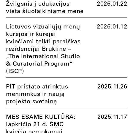
Žvilgsnis į edukacijos
2026.01.22
vietą šiuolaikiniame mene
Lietuvos vizualiųjų menų
2026.01.12
kūrėjos ir kūrėjai
kviečiami teikti paraiškas
rezidencijai Brukline –
„The International Studio
& Curatorial Program“
(ISCP)
PIT pristato atrinktus
2025.11.26
menininkus ir naują
projekto svetainę
MES ESAME KULTŪRA:
2025.11.17
lapkričio 21 d. ŠMC
kviečia nemokamai