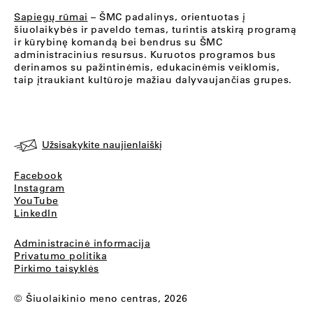
Sapiegų rūmai
– ŠMC padalinys, orientuotas į
šiuolaikybės ir paveldo temas, turintis atskirą programą
ir kūrybinę komandą bei bendrus su ŠMC
administracinius resursus. Kuruotos programos bus
derinamos su pažintinėmis, edukacinėmis veiklomis,
taip įtraukiant kultūroje mažiau dalyvaujančias grupes.
Užsisakykite naujienlaiškį
Facebook
Instagram
YouTube
LinkedIn
Administracinė informacija
Privatumo politika
Pirkimo taisyklės
© Šiuolaikinio meno centras, 2026