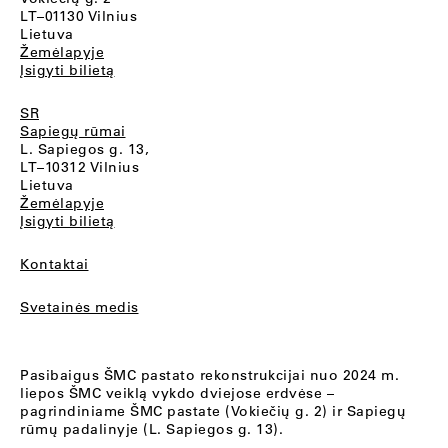
LT–01130 Vilnius
Lietuva
Žemėlapyje
Įsigyti bilietą
SR
Sapiegų rūmai
L. Sapiegos g. 13,
LT–10312 Vilnius
Lietuva
Žemėlapyje
Įsigyti bilietą
Kontaktai
Svetainės medis
Pasibaigus ŠMC pastato rekonstrukcijai nuo 2024 m.
liepos ŠMC veiklą vykdo dviejose erdvėse –
pagrindiniame ŠMC pastate (Vokiečių g. 2) ir Sapiegų
rūmų padalinyje (L. Sapiegos g. 13).