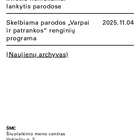
lankytis parodose
Skelbiama parodos „Varpai
2025.11.04
ir patrankos“ renginių
programa
(Naujienų archyvas)
ŠMC
Šiuolaikinio meno centras
Vokiečių g. 2