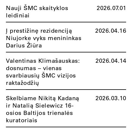
Nauji ŠMC skaityklos
2026.07.01
leidiniai
Į prestižinę rezidenciją
2026.04.16
Niujorke vyks menininkas
Darius Žiūra
Valentinas Klimašauskas:
2026.04.14
dosnumas – vienas
svarbiausių ŠMC vizijos
raktažodžių
Skelbiame Nikitą Kadaną
2026.03.10
ir Natalią Sielewicz 16-
osios Baltijos trienalės
kuratoriais