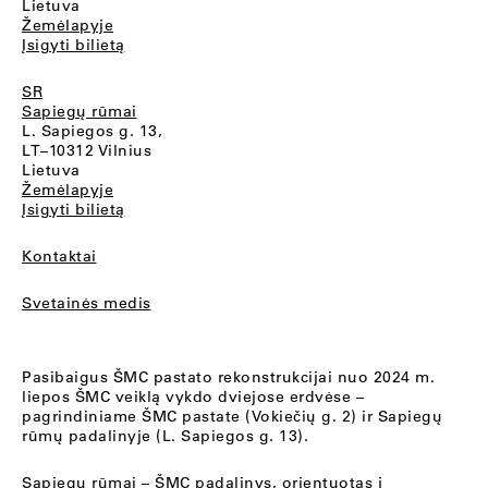
Lietuva
Žemėlapyje
Įsigyti bilietą
SR
Sapiegų rūmai
L. Sapiegos g. 13,
LT–10312 Vilnius
Lietuva
Žemėlapyje
Įsigyti bilietą
Kontaktai
Svetainės medis
Pasibaigus ŠMC pastato rekonstrukcijai nuo 2024 m.
liepos ŠMC veiklą vykdo dviejose erdvėse –
pagrindiniame ŠMC pastate (Vokiečių g. 2) ir Sapiegų
rūmų padalinyje (L. Sapiegos g. 13).
Sapiegų rūmai
– ŠMC padalinys, orientuotas į