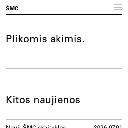
ŠMC
Plikomis akimis.
Kitos naujienos
Nauji ŠMC skaityklos
2026.07.01