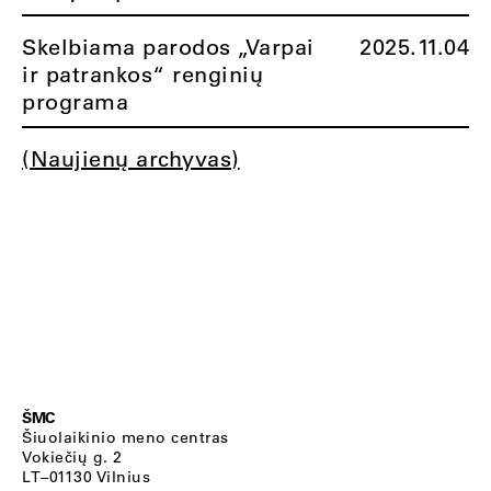
Skelbiama parodos „Varpai
2025.11.04
ir patrankos“ renginių
programa
(Naujienų archyvas)
ŠMC
Šiuolaikinio meno centras
Vokiečių g. 2
LT–01130 Vilnius