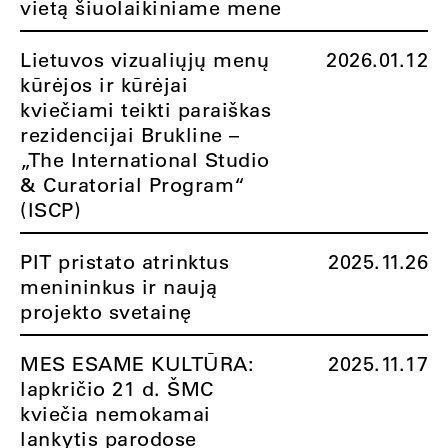
vietą šiuolaikiniame mene
Lietuvos vizualiųjų menų
2026.01.12
kūrėjos ir kūrėjai
kviečiami teikti paraiškas
rezidencijai Brukline –
„The International Studio
& Curatorial Program“
(ISCP)
PIT pristato atrinktus
2025.11.26
menininkus ir naują
projekto svetainę
MES ESAME KULTŪRA:
2025.11.17
lapkričio 21 d. ŠMC
kviečia nemokamai
lankytis parodose