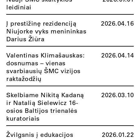
leidiniai
Į prestižinę rezidenciją
2026.04.16
Niujorke vyks menininkas
Darius Žiūra
Valentinas Klimašauskas:
2026.04.14
dosnumas – vienas
svarbiausių ŠMC vizijos
raktažodžių
Skelbiame Nikitą Kadaną
2026.03.10
ir Natalią Sielewicz 16-
osios Baltijos trienalės
kuratoriais
Žvilgsnis į edukacijos
2026.01.22