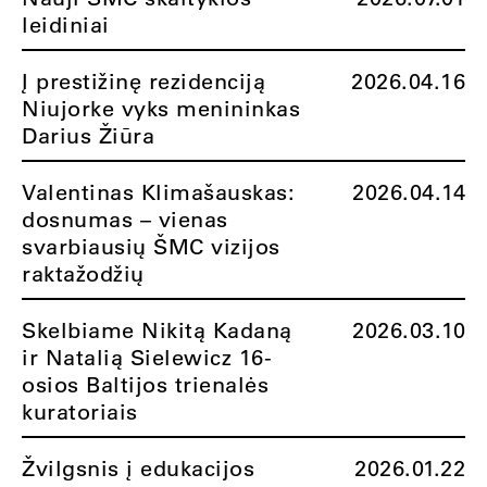
leidiniai
Į prestižinę rezidenciją
2026.04.16
Niujorke vyks menininkas
Darius Žiūra
Valentinas Klimašauskas:
2026.04.14
dosnumas – vienas
svarbiausių ŠMC vizijos
raktažodžių
Skelbiame Nikitą Kadaną
2026.03.10
ir Natalią Sielewicz 16-
osios Baltijos trienalės
kuratoriais
Žvilgsnis į edukacijos
2026.01.22