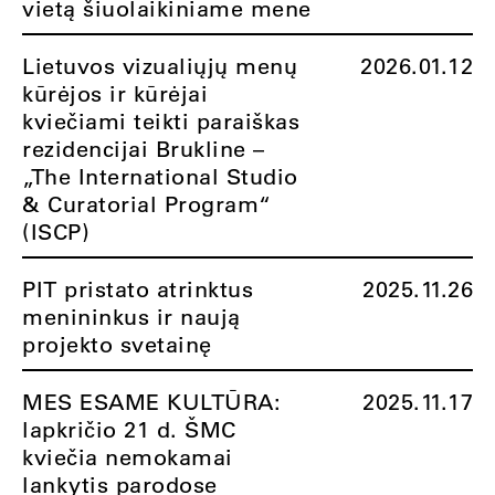
vietą šiuolaikiniame mene
Lietuvos vizualiųjų menų
2026.01.12
kūrėjos ir kūrėjai
kviečiami teikti paraiškas
rezidencijai Brukline –
„The International Studio
& Curatorial Program“
(ISCP)
PIT pristato atrinktus
2025.11.26
menininkus ir naują
projekto svetainę
MES ESAME KULTŪRA:
2025.11.17
lapkričio 21 d. ŠMC
kviečia nemokamai
lankytis parodose