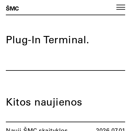
ŠMC
Plug-In Terminal.
Kitos naujienos
Nauji ŠMC skaityklos
2026.07.01