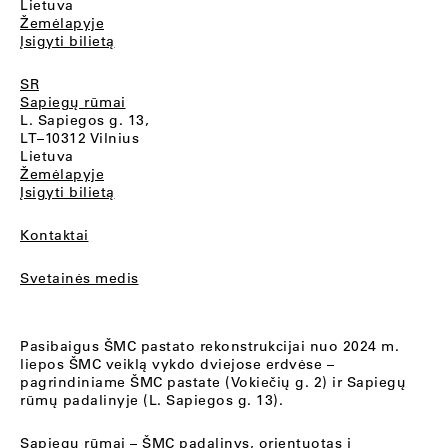
Lietuva
Žemėlapyje
Įsigyti bilietą
SR
Sapiegų rūmai
L. Sapiegos g. 13,
LT–10312 Vilnius
Lietuva
Žemėlapyje
Įsigyti bilietą
Kontaktai
Svetainės medis
Pasibaigus ŠMC pastato rekonstrukcijai nuo 2024 m.
liepos ŠMC veiklą vykdo dviejose erdvėse –
pagrindiniame ŠMC pastate (Vokiečių g. 2) ir Sapiegų
rūmų padalinyje (L. Sapiegos g. 13).
Sapiegų rūmai
– ŠMC padalinys, orientuotas į