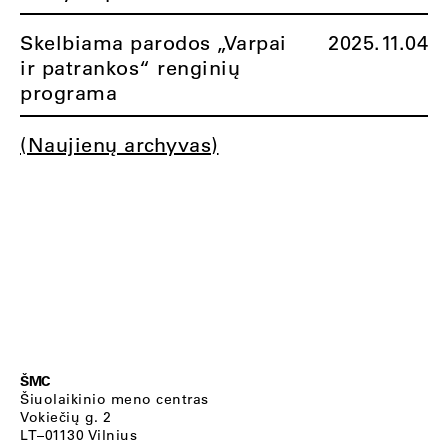
Skelbiama parodos „Varpai
2025.11.04
ir patrankos“ renginių
programa
(Naujienų archyvas)
ŠMC
Šiuolaikinio meno centras
Vokiečių g. 2
LT–01130 Vilnius