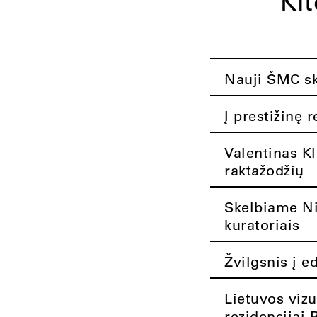
Ki
Nauji ŠMC ska
Į prestižinę 
Valentinas K
raktažodžių
Skelbiame Nik
kuratoriais
Žvilgsnis į e
Lietuvos vizu
rezidencijai 