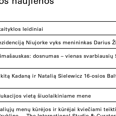
tos naujienos
ityklos leidiniai
rezidenciją Niujorke vyks menininkas Darius Ž
limašauskas: dosnumas – vienas svarbiausių 
itą Kadaną ir Natalią Sielewicz 16-osios Balt
dukacijos vietą šiuolaikiniame mene
aliųjų menų kūrėjos ir kūrėjai kviečiami teikt
Brukline – „The International Studio & Curato