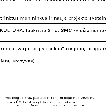
atrinktus menininkus ir naują projekto svetai
ULTŪRA: lapkričio 21 d. ŠMC kviečia nemok
rodos „Varpai ir patrankos“ renginių progra
jienų archyvas)
Pasibaigus ŠMC pastato rekonstrukcijai nuo 2024 m.
liepos ŠMC veiklą vykdo dviejose erdvėse –