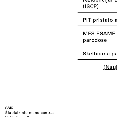
(ISCP)
PIT pristato 
MES ESAME K
parodose
Skelbiama pa
(Nau
ŠMC
Šiuolaikinio meno centras