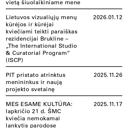
vietą šiuolaikiniame mene
Lietuvos vizualiųjų menų
2026.01.12
kūrėjos ir kūrėjai
kviečiami teikti paraiškas
rezidencijai Brukline –
„The International Studio
& Curatorial Program“
(ISCP)
PIT pristato atrinktus
2025.11.26
menininkus ir naują
projekto svetainę
MES ESAME KULTŪRA:
2025.11.17
lapkričio 21 d. ŠMC
kviečia nemokamai
lankytis parodose