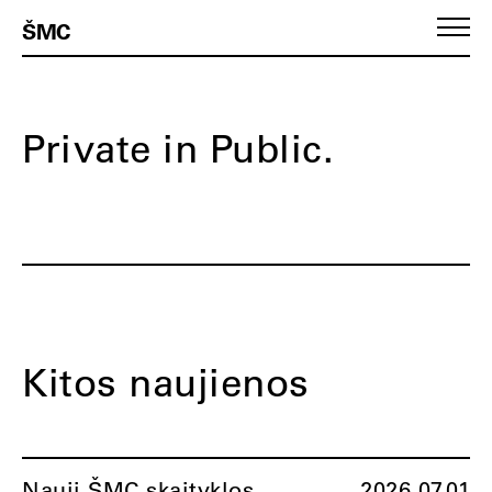
ŠMC
Private in Public.
Kitos naujienos
Nauji ŠMC skaityklos
2026.07.01