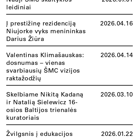
leidiniai
Į prestižinę rezidenciją
2026.04.16
Niujorke vyks menininkas
Darius Žiūra
Valentinas Klimašauskas:
2026.04.14
dosnumas – vienas
svarbiausių ŠMC vizijos
raktažodžių
Skelbiame Nikitą Kadaną
2026.03.10
ir Natalią Sielewicz 16-
osios Baltijos trienalės
kuratoriais
Žvilgsnis į edukacijos
2026.01.22