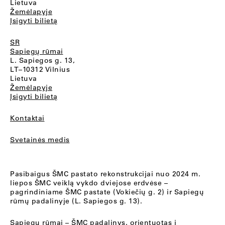
Lietuva
Žemėlapyje
Įsigyti bilietą
SR
Sapiegų rūmai
L. Sapiegos g. 13,
LT–10312 Vilnius
Lietuva
Žemėlapyje
Įsigyti bilietą
Kontaktai
Svetainės medis
Pasibaigus ŠMC pastato rekonstrukcijai nuo 2024 m.
liepos ŠMC veiklą vykdo dviejose erdvėse –
pagrindiniame ŠMC pastate (Vokiečių g. 2) ir Sapiegų
rūmų padalinyje (L. Sapiegos g. 13).
Sapiegų rūmai
– ŠMC padalinys, orientuotas į