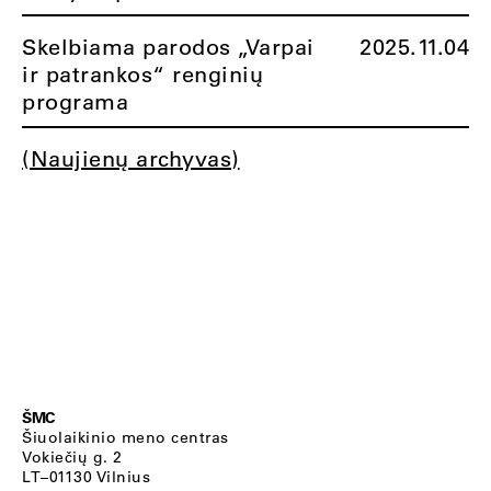
Skelbiama parodos „Varpai
2025.11.04
ir patrankos“ renginių
programa
(Naujienų archyvas)
ŠMC
Šiuolaikinio meno centras
Vokiečių g. 2
LT–01130 Vilnius