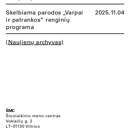
Skelbiama parodos „Varpai
2025.11.04
ir patrankos“ renginių
programa
(Naujienų archyvas)
ŠMC
Šiuolaikinio meno centras
Vokiečių g. 2
LT–01130 Vilnius