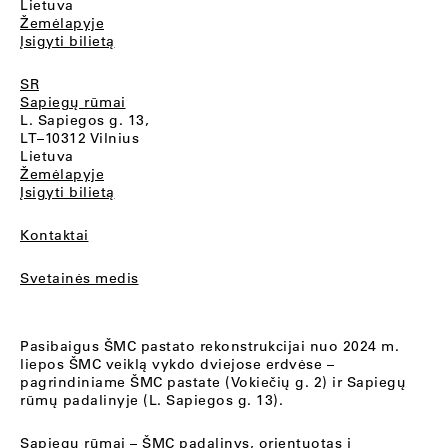
Lietuva
Žemėlapyje
Įsigyti bilietą
SR
Sapiegų rūmai
L. Sapiegos g. 13,
LT–10312 Vilnius
Lietuva
Žemėlapyje
Įsigyti bilietą
Kontaktai
Svetainės medis
Pasibaigus ŠMC pastato rekonstrukcijai nuo 2024 m.
liepos ŠMC veiklą vykdo dviejose erdvėse –
pagrindiniame ŠMC pastate (Vokiečių g. 2) ir Sapiegų
rūmų padalinyje (L. Sapiegos g. 13).
Sapiegų rūmai
– ŠMC padalinys, orientuotas į