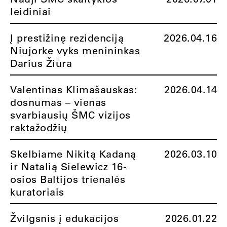
leidiniai
Į prestižinę rezidenciją
2026.04.16
Niujorke vyks menininkas
Darius Žiūra
Valentinas Klimašauskas:
2026.04.14
dosnumas – vienas
svarbiausių ŠMC vizijos
raktažodžių
Skelbiame Nikitą Kadaną
2026.03.10
ir Natalią Sielewicz 16-
osios Baltijos trienalės
kuratoriais
Žvilgsnis į edukacijos
2026.01.22