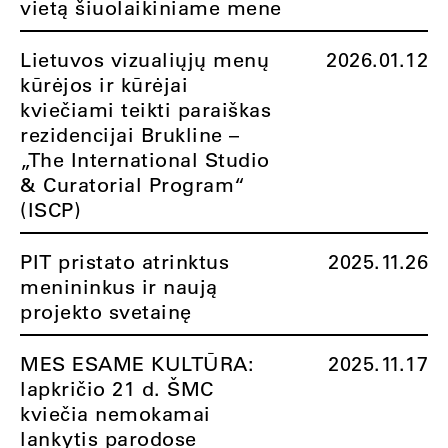
vietą šiuolaikiniame mene
Lietuvos vizualiųjų menų
2026.01.12
kūrėjos ir kūrėjai
kviečiami teikti paraiškas
rezidencijai Brukline –
„The International Studio
& Curatorial Program“
(ISCP)
PIT pristato atrinktus
2025.11.26
menininkus ir naują
projekto svetainę
MES ESAME KULTŪRA:
2025.11.17
lapkričio 21 d. ŠMC
kviečia nemokamai
lankytis parodose