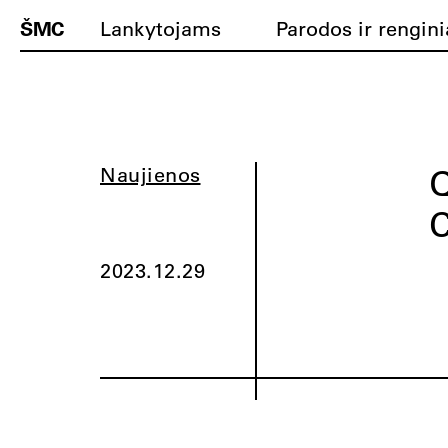
ŠMC
Lankytojams
Parodos ir rengini
Q
Naujienos
C
2023.12.29