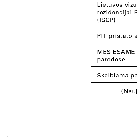
Lietuvos vizu
rezidencijai 
(ISCP)
PIT pristato 
MES ESAME K
parodose
Skelbiama pa
(Nau