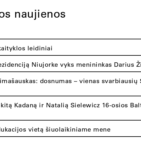
tos naujienos
ityklos leidiniai
rezidenciją Niujorke vyks menininkas Darius Ž
limašauskas: dosnumas – vienas svarbiausių 
itą Kadaną ir Natalią Sielewicz 16-osios Balt
dukacijos vietą šiuolaikiniame mene