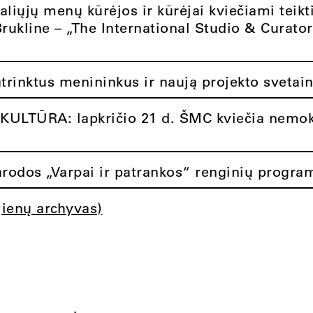
aliųjų menų kūrėjos ir kūrėjai kviečiami teikt
Brukline – „The International Studio & Curato
atrinktus menininkus ir naują projekto svetai
ULTŪRA: lapkričio 21 d. ŠMC kviečia nemok
rodos „Varpai ir patrankos“ renginių progra
jienų archyvas)