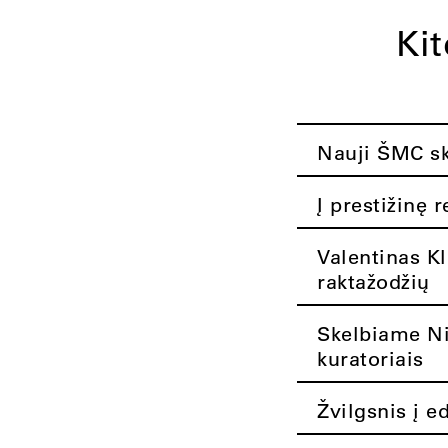
Ki
Nauji ŠMC ska
Į prestižinę 
Valentinas K
raktažodžių
Skelbiame Nik
kuratoriais
Žvilgsnis į e